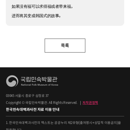
如果没有福可以求得福或者带来福，
进而将其变成韩国式的故事。
목록
03045 서울시 종로구 삼청로 37
Copyright © 국립민속박물관. All Rights Reserved.
|
저작권정책
한국민속대백과사전 자료 이용 안내
1. 한국민속대백과사전의 텍스트는 공공누리 제2유형(출처명시+상업적 이용금지)을
적용합니다.