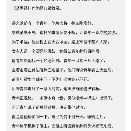
《贤愚经》作为经典被收录。
很久以前有一个青年，他每次将一担柴刚堆好，
柴就消失不见。这样的事情反复不断，让青年一直赤贫如洗。
为了求福，他起程去西天西域国。路上寄宿于某户人家，
女主人是一个漂亮的寡妇，她得知青年此行目的后，
请青年帮她找一个如意郎君。青年一口答应后上路了，
走着走着在路边碰到三名童子。他们听说青年要去天竺后，
请青年帮忙向佛主问一下为什么黄金花不开。
后来青年走到了一条大河前，这里没有船也没有桥。
青年正发愁，一条伊木奇（音，类似蟠螭—译注）出现了。
它听青年说了前后经过后，决定带他过河，
但是请他帮忙问一下，自己为何不能升天。辗转之后，
青年终于见到了佛主。当佛主听说青年此行为求福而来后，