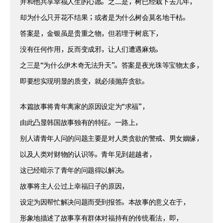
并和他共享幸福人生的心愿。之二是，树已经栽下去几年，
却为什么只开花不结果；或者是为什么树会莫名地干枯。
答案是，金银虽是贵重之物，但若埋于树底下，
没有任何作用，反而变成邪，让人们遭遇麻烦。
之三是“为什么伊木奇无法升天”。答案是夜光珠等宝物太多，
即要想实现明显的质变，就必须抛弃贪欲。
本篇故事将青年离家的原因设定为“求福”，
由此凸显韩国故事独有的特征。一路上，
别人请青年人问的问题主要是对人类贪欲的警戒、男女姻缘，
以及人类对财物的认识等。青年见到超越者，
这已经暗示了青年的问题得以解决。
故事将主人公过上幸福日子的原因，
设定为因帮忙解决问题而受到报答。本故事的意义在于，
形象地描述了故事享有群体对福持有的传统看法，即，