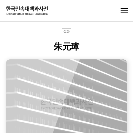
설화
朱元璋