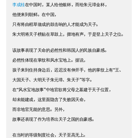
李成桂
在中国时，某人给他银杯，而给朱元璋金杯，
他便来到朝鲜。在中国，
只有将由稻草做成的鼓击响的人才能成为天子。
朱大明将天子榜贴在草鼓上，掷地有声，于是登上天子之位。
该故事表现了天命的必然性和韩国人的民族自豪感。
必然性体现在掌纹和风水宝地上。据说，
孩子来到住持身边后，迟迟没有伸开手，他的掌纹上有“王、
大国天子、大明天子朱元璋、朱天子”等字。
在“风水宝地故事”中地官欲将父母之墓建于天子位置，
却未能建成，这里面隐含了失败因天命，
而非地官无能的意思。另外，
故事还表现了作为培养出天子之国的自豪感。
在当时的等级制度社会，天子至高无上。