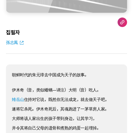
집필자
孫志鳳
朝鲜时代的朱元璋去中国成为天子的故事。
伊木奇（音，类似蟠螭—译注）大明（音）吃人。
雉岳山
住持对它说，既然你无法成龙，就去做天子吧，
遂将它杀死。伊木奇死后，其魂跑进了一茅草房人家。
大师将该人家出生的孩子带到身边，让其学习，
并令其将自己父母的遗骨和煮熟的鸡蛋一起埋掉。