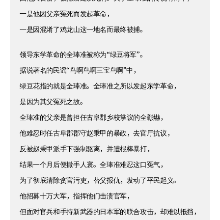
一是他因父亲冤死而发起革命，
一是因混淆了鸡龙山这一地名而最终被捕。
领导东学革命的全琫准被称为“绿豆将军”。
据说著名的民谣“鸟啊鸟啊三宝鸟啊”中，
绿豆花指的就是全琫准。全琫准之所以发起东学革命，
是因为其父冤死之故。
全琫准的父亲是曾担任古阜郡乡校掌议的全彰爀，
他难忍时任古阜郡郡守赵秉甲的暴政，去官厅抗议，
反被赵秉甲派手下强制驱离，并遭棍棒暴打，
结果一个月后便撒手人寰。全琫准难忍这口冤气，
为了彻底清除贪官污吏，替父报仇，发动了平民起义。
他招募十万大军，指挥他们击溃官军，
但面对官兵和手持新武器的日本军的联合攻击，却难以抵挡，