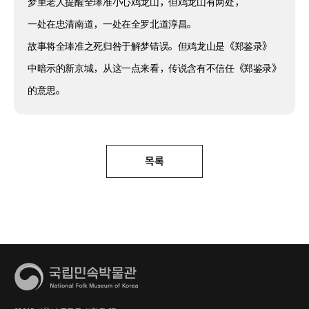
梦里老人提醒全琫准小心鸡龙山，但鸡龙山有两处，
一处在忠清南道，一处在全罗北道淳昌。
故事将全琫准之死归咎于解梦错误。但鸡龙山是《郑鉴录》
中暗示的新京城，从这一点来看，传说含有不信任《郑鉴录》
的意思。
목록