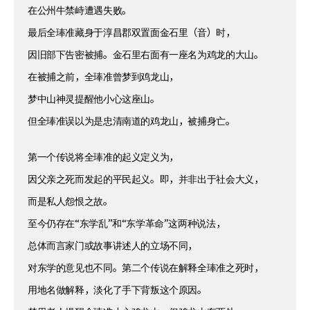
在公州牛禁峙遭遇失败。
最后全琫准藏身于淳昌郡双置面金石里（音）时，
因旧部下告密被捕。金石里右面有一座名为鸡龙的大山。
在被捕之前，全琫准曾梦到鸡龙山，
梦中山神灵提醒他小心这座山。
但全琫准误以为是忠清南道的鸡龙山，被捕身亡。
第一个传说将全琫准的起义定义为，
因父亲之死而发起的平民起义。即，并非出于社会大义，
而是私人怨恨之故。
至今仍存在“东学乱”和“东学革命”这两种说法，
总体而言家门或故事讲述人的立场不同，
对东学的意见也不同。第二个传说在解释全琫准之死时，
用地名做解释，淡化了手下背叛这个原因。