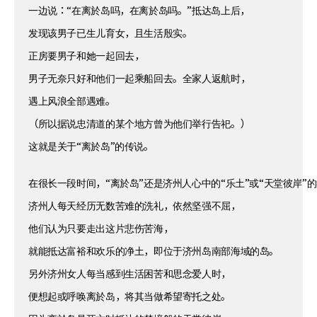
一边说：“在离於岛吗，在离於岛吗。”抵达岛上后，
发现该男子已生儿育女，且生活殷实。
正房要男子和她一起回去，
男子无奈只好和他们一起乘船回去。全家人返航时，
遇上风浪全部遇难。
（所以据说忠清道的某个地方曾为他们举行告祀。）
这就是关于“离於岛”的传说。
在很长一段时间，“离於岛”还是济州人心中的“乐土”或“天堂彼岸”
济州人每天经历无数苦难的洗礼，依然坚强不屈，
他们认为只要走出这片悲伤苦海，
就能抵达富裕和欢乐的净土，即位于济州岛南部海域的岛。
另外济州女人每当感到生活困苦和思念爱人时，
便想起或呼唤离於岛，将其当做希望寄托之处。