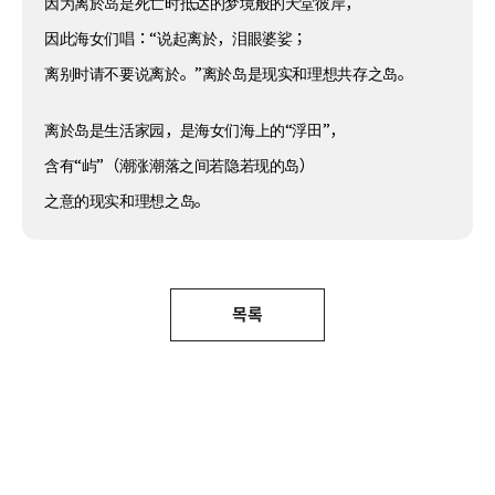
因为离於岛是死亡时抵达的梦境般的天堂彼岸，
因此海女们唱：“说起离於，泪眼婆娑；
离别时请不要说离於。”离於岛是现实和理想共存之岛。
离於岛是生活家园，是海女们海上的“浮田”，
含有“屿”（潮涨潮落之间若隐若现的岛）
之意的现实和理想之岛。
목록