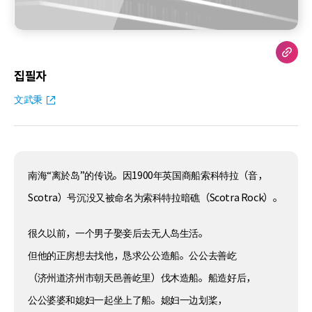
집필자
文武秉
南海“离於岛”的传说。因1900年英国商船索科特拉（音，
Scotra）号沉没又被命名为索科特拉暗礁（Scotra Rock）。
很久以前，一个男子娶妾后去无人岛生活。
但他的正房想去找他，恳求公公造船。公公去善屹
（济州道济州市朝天邑善屹里）伐木造船。船造好后，
公公婆婆和媳妇一起坐上了船。媳妇一边划桨，