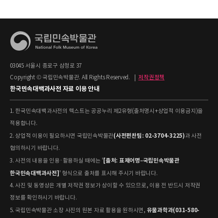
03045 서울시 종로구 삼청로 37
Copyright © 국립민속박물관. All Rights Reserved.
|
저작권정책
한국민속대백과사전 자료 이용 안내
1. 한국민속대백과사전의 텍스트는 공공누리 제2유형(출처명시+상업적 이용금지)을
적용합니다.
(사전편찬팀: 02-3704-3225)
2. 상업적 이용이 필요하시면 국립민속박물관
과 사전
협의하시기 바랍니다.
[출처: 표제어명–국립민속박물관
3. 사전의 내용을 인용·활용하실 때에는 '
한국민속대백과사전]
' 형식으로 출처를 표시해 주시기 바랍니다.
4. 사진 및 동영상은 개별 저작권 정보가 상이할 수 있으므로, 이용 전 반드시 저작권
정보를 확인하시기 바랍니다.
유물과학과(031-580-
5. 국립민속박물관 소장 사진의 원본 자료 활용을 원하시면,