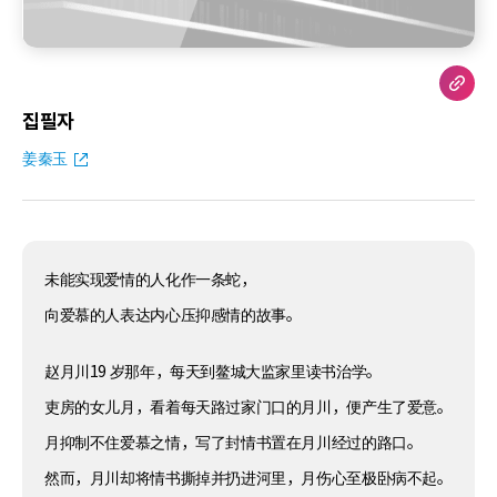
집필자
姜秦玉
未能实现爱情的人化作一条蛇，
向爱慕的人表达内心压抑感情的故事。
赵月川19 岁那年，每天到鳌城大监家里读书治学。
吏房的女儿月，看着每天路过家门口的月川，便产生了爱意。
月抑制不住爱慕之情，写了封情书置在月川经过的路口。
然而，月川却将情书撕掉并扔进河里，月伤心至极卧病不起。