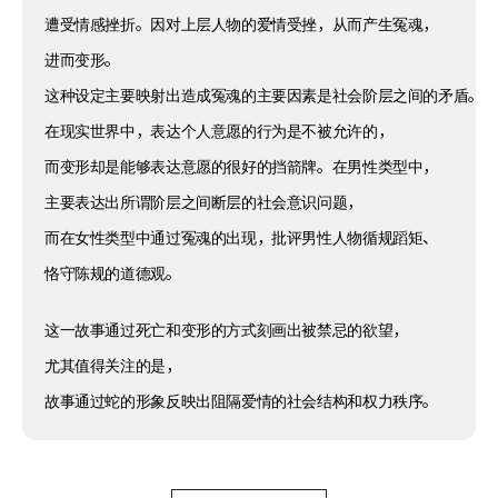
遭受情感挫折。因对上层人物的爱情受挫，从而产生冤魂，
进而变形。
这种设定主要映射出造成冤魂的主要因素是社会阶层之间的矛盾。
在现实世界中，表达个人意愿的行为是不被允许的，
而变形却是能够表达意愿的很好的挡箭牌。在男性类型中，
主要表达出所谓阶层之间断层的社会意识问题，
而在女性类型中通过冤魂的出现，批评男性人物循规蹈矩、
恪守陈规的道德观。
这一故事通过死亡和变形的方式刻画出被禁忌的欲望，
尤其值得关注的是，
故事通过蛇的形象反映出阻隔爱情的社会结构和权力秩序。