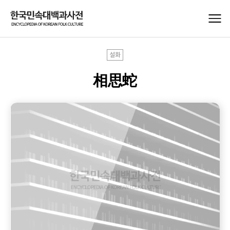
설화
相思蛇