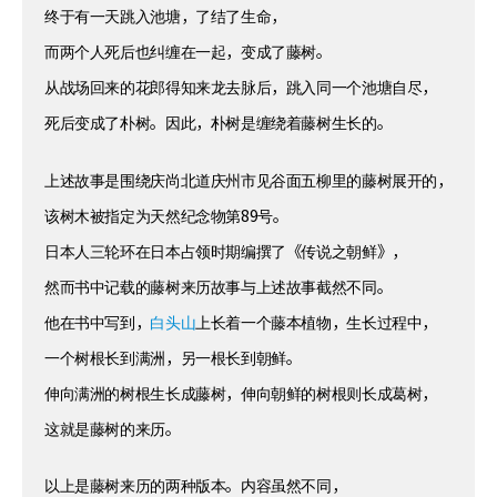
终于有一天跳入池塘，了结了生命，
而两个人死后也纠缠在一起，变成了藤树。
从战场回来的花郎得知来龙去脉后，跳入同一个池塘自尽，
死后变成了朴树。因此，朴树是缠绕着藤树生长的。
上述故事是围绕庆尚北道庆州市见谷面五柳里的藤树展开的，
该树木被指定为天然纪念物第89号。
日本人三轮环在日本占领时期编撰了《传说之朝鲜》，
然而书中记载的藤树来历故事与上述故事截然不同。
他在书中写到，
白头山
上长着一个藤本植物，生长过程中，
一个树根长到满洲，另一根长到朝鲜。
伸向满洲的树根生长成藤树，伸向朝鲜的树根则长成葛树，
这就是藤树的来历。
以上是藤树来历的两种版本。内容虽然不同，