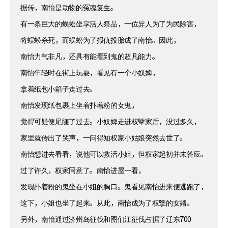
据传，南怡是动物的冤魂复生。
有一条巨大的蜈蚣坐享活人祭品，一位异人为了为民除害，
将蜈蚣杀死，而蜈蚣为了报仇投胎成了南怡。因此，
南怡力气非凡，还具有能看到鬼的超凡能力。
南怡年轻时在街上玩耍，看见有一个小奴婢，
拿着纸包小箱子走过去。
南怡发现纸包裹上坐着扑着粉的女鬼，
觉得可疑便尾随了过去。小奴婢走进权擥家后，没过多久，
家里就传出了哭声，一问得知权家小姑娘突然去世了。
南怡想进去看看，说他可以救活小姐，但权家起初并未答应。
过了许久，权家同意了。南怡进屋一看，
发现扑着粉的鬼坐在小姐的胸口。鬼看见南怡进来便逃跑了，
这下，小姐也坐了起来。从此，南怡成为了权擥的女婿。
另外，南怡通过济州岛征伐和图们江征伐占据了辽东700