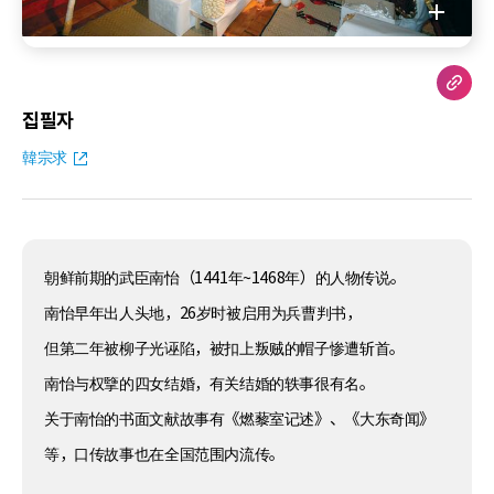
집필자
韓宗求
朝鲜前期的武臣南怡（1441年~1468年）的人物传说。
南怡早年出人头地，26岁时被启用为兵曹判书，
但第二年被柳子光诬陷，被扣上叛贼的帽子惨遭斩首。
南怡与权擥的四女结婚，有关结婚的轶事很有名。
关于南怡的书面文献故事有《燃藜室记述》、《大东奇闻》
等，口传故事也在全国范围内流传。