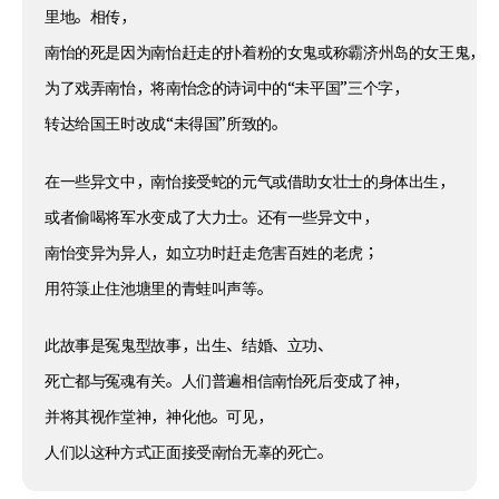
里地。相传，
南怡的死是因为南怡赶走的扑着粉的女鬼或称霸济州岛的女王鬼，
为了戏弄南怡，将南怡念的诗词中的“未平国”三个字，
转达给国王时改成“未得国”所致的。
在一些异文中，南怡接受蛇的元气或借助女壮士的身体出生，
或者偷喝将军水变成了大力士。还有一些异文中，
南怡变异为异人，如立功时赶走危害百姓的老虎；
用符箓止住池塘里的青蛙叫声等。
此故事是冤鬼型故事，出生、结婚、立功、
死亡都与冤魂有关。人们普遍相信南怡死后变成了神，
并将其视作堂神，神化他。可见，
人们以这种方式正面接受南怡无辜的死亡。