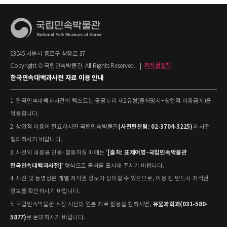
03045 서울시 종로구 삼청로 37
Copyright © 국립민속박물관. All Rights Reserved.
|
저작권정책
한국민속대백과사전 자료 이용 안내
1. 한국민속대백과사전의 텍스트는 공공누리 제2유형(출처명시+상업적 이용금지)을
적용합니다.
(사전편찬팀: 02-3704-3225)
2. 상업적 이용이 필요하시면 국립민속박물관
과 사전
협의하시기 바랍니다.
[출처: 표제어명–국립민속박물관
3. 사전의 내용을 인용·활용하실 때에는 '
한국민속대백과사전]
' 형식으로 출처를 표시해 주시기 바랍니다.
4. 사진 및 동영상은 개별 저작권 정보가 상이할 수 있으므로, 이용 전 반드시 저작권
정보를 확인하시기 바랍니다.
유물과학과(031-580-
5. 국립민속박물관 소장 사진의 원본 자료 활용을 원하시면,
5877)
로 문의하시기 바랍니다.