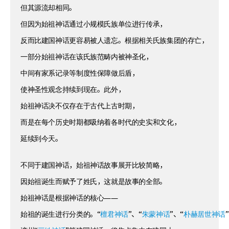
但其源流却相同。
但因为始祖神话通过小规模氏族单位进行传承，
反而比建国神话更容易被人遗忘。根据相关氏族集团的存亡，
一部分始祖神话在该氏族范畴内被神圣化，
中间有家系记录等制度性保障做后盾，
使神圣性观念持续到现在。此外，
始祖神话决不仅存在于古代上古时期，
而是在每个历史时期都吸纳着各时代的史实和文化，
延续到今天。
不同于建国神话，始祖神话故事展开比较简略，
因始祖诞生而赋予了姓氏，这就是故事的全部。
始祖神话是根据神话的核心——
始祖的诞生进行分类的。“
檀君神话
”、“
朱蒙神话
”、“
朴赫居世神话