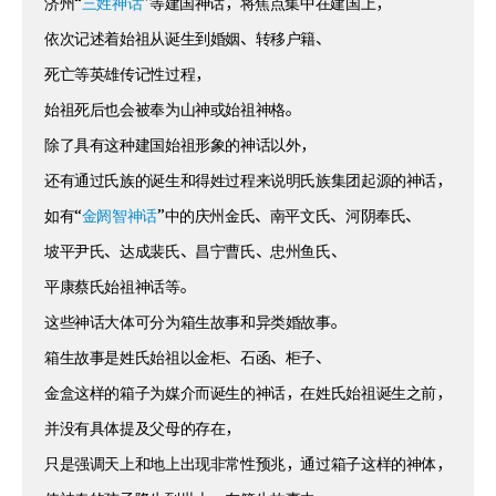
济州“
三姓神话
”等建国神话，将焦点集中在建国上，
依次记述着始祖从诞生到婚姻、转移户籍、
死亡等英雄传记性过程，
始祖死后也会被奉为山神或始祖神格。
除了具有这种建国始祖形象的神话以外，
还有通过氏族的诞生和得姓过程来说明氏族集团起源的神话，
如有“
金阏智神话
”中的庆州金氏、南平文氏、河阴奉氏、
坡平尹氏、达成裴氏、昌宁曹氏、忠州鱼氏、
平康蔡氏始祖神话等。
这些神话大体可分为箱生故事和异类婚故事。
箱生故事是姓氏始祖以金柜、石函、柜子、
金盒这样的箱子为媒介而诞生的神话，在姓氏始祖诞生之前，
并没有具体提及父母的存在，
只是强调天上和地上出现非常性预兆，通过箱子这样的神体，