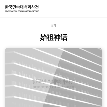
설화
始祖神话