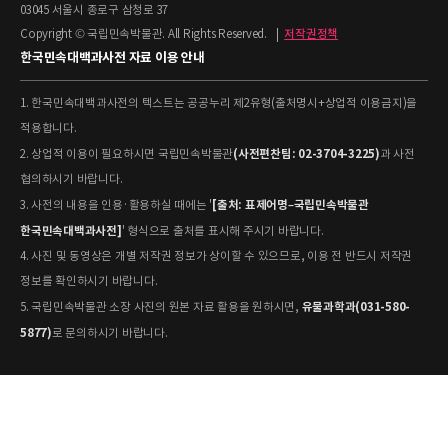
03045 서울시 종로구 삼청로 37
Copyright © 국립민속박물관. All Rights Reserved.
|
저작권정책
한국민속대백과사전 자료 이용 안내
1. 한국민속대백과사전의 텍스트는 공공누리 제2유형(출처명시+상업적 이용금지)을
적용합니다.
(사전편찬팀: 02-3704-3225)
2. 상업적 이용이 필요하시면 국립민속박물관
과 사전
협의하시기 바랍니다.
[출처: 표제어명–국립민속박물관
3. 사전의 내용을 인용·활용하실 때에는 '
한국민속대백과사전]
' 형식으로 출처를 표시해 주시기 바랍니다.
4. 사진 및 동영상은 개별 저작권 정보가 상이할 수 있으므로, 이용 전 반드시 저작권
정보를 확인하시기 바랍니다.
유물과학과(031-580-
5. 국립민속박물관 소장 사진의 원본 자료 활용을 원하시면,
5877)
로 문의하시기 바랍니다.