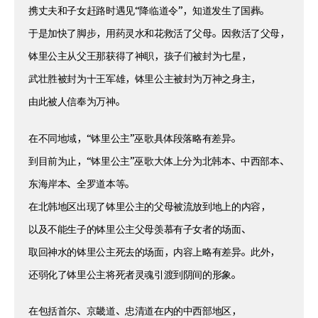
携丈夫和子女赶路时遇见“降临道令”，知道发生了国葬。
于是加快了脚步，用药灵水和花救活了父母。因救活了父母，
钵里公主从父王那获得了神职，孩子们被封为七星，
武壮胜被封为十王军雄，钵里公主被封为万神之身主，
由此被人信奉为万神。
在不同地域，“钵里公主”巫歌具体段落略有差异。
到目前为止，“钵里公主”巫歌大体上分为北韩本、中西部本、
东海岸本、全罗道本等。
在北韩地区出现了钵里公主的父母被流放到地上的内容，
以及不能生子的钵里公主父母羡慕有子女者的场面、
取回神水的钵里公主死去的场面，内容上略有差异。此外，
还弱化了钵里公主将死者灵魂引渡到阴间的形象。
在包括首尔、京畿道、忠清道在内的中西部地区，