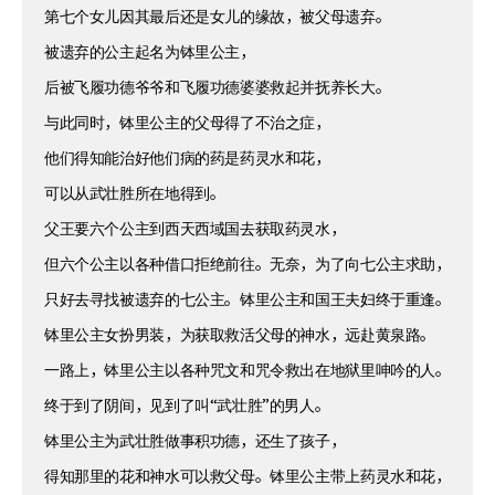
第七个女儿因其最后还是女儿的缘故，被父母遗弃。
被遗弃的公主起名为钵里公主，
后被飞履功德爷爷和飞履功德婆婆救起并抚养长大。
与此同时，钵里公主的父母得了不治之症，
他们得知能治好他们病的药是药灵水和花，
可以从武壮胜所在地得到。
父王要六个公主到西天西域国去获取药灵水，
但六个公主以各种借口拒绝前往。无奈，为了向七公主求助，
只好去寻找被遗弃的七公主。钵里公主和国王夫妇终于重逢。
钵里公主女扮男装，为获取救活父母的神水，远赴黄泉路。
一路上，钵里公主以各种咒文和咒令救出在地狱里呻吟的人。
终于到了阴间，见到了叫“武壮胜”的男人。
钵里公主为武壮胜做事积功德，还生了孩子，
得知那里的花和神水可以救父母。钵里公主带上药灵水和花，