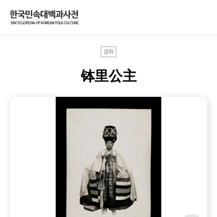
설화
钵里公主