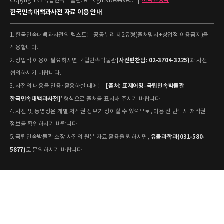
Copyright © 국립민속박물관. All Rights Reserved.
|
저작권정책
한국민속대백과사전 자료 이용 안내
1. 한국민속대백과사전의 텍스트는 공공누리 제2유형(출처명시+상업적 이용금지)을
적용합니다.
(사전편찬팀: 02-3704-3225)
2. 상업적 이용이 필요하시면 국립민속박물관
과 사전
협의하시기 바랍니다.
[출처: 표제어명–국립민속박물관
3. 사전의 내용을 인용·활용하실 때에는 '
한국민속대백과사전]
' 형식으로 출처를 표시해 주시기 바랍니다.
4. 사진 및 동영상은 개별 저작권 정보가 상이할 수 있으므로, 이용 전 반드시 저작권
정보를 확인하시기 바랍니다.
유물과학과(031-580-
5. 국립민속박물관 소장 사진의 원본 자료 활용을 원하시면,
5877)
로 문의하시기 바랍니다.