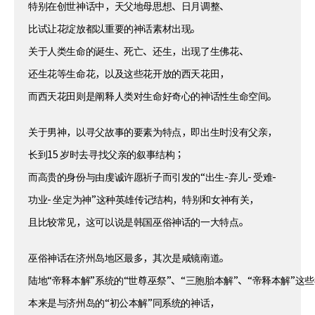
特别在创世神话中，天父地母思想、日月调整、
比试让花绽放都以重要的神话素材出现。
关于人类生命的诞生、死亡、还生，出现了生佛花、
还生花等生命花，以及这些花开放的西天花田，
而西天花田则是阐释人类对生命好奇心的神话性生命空间。
关于男神，以寻父故事的要素为特点，即出生时没有父亲，
长到15 岁时去寻找父亲的叙事结构；
而高贵的身份与由虔诚许愿祈子而引发的“出生-弃儿- 受难-
功业- 坐定为神”这种英雄传记结构，特别和女神有关，
且比较常见，这可以说是韩国巫俗神话的一大特点。
巫俗神话在济州岛地区最多，其次是咸镜南道。
陆地“帝释本解”系统的“世尊巫祭”、“三胞胎本解”、“帝释本解”这
本来是与济州岛的“初公本解”同系统的神话，