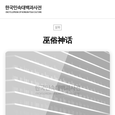
설화
巫俗神话