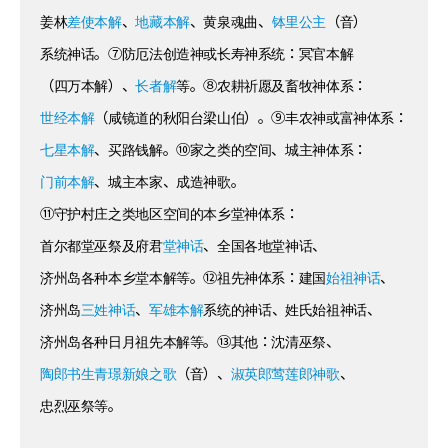
姜林
差使本解
、
地藏本解
、黄泉魂曲、
钵里公主
（音）
系统神话。⑦防厄法创造神或长寿神系统：冥官本解
（四万本解）、
长者解
等。⑧农耕祈愿及畜牧神体系：
世经本解
（咸镜道的秋阳台梁山伯）。⑨丰农神或富神体系：
七星本解
、买路钱解。⑩家之类的空间、城主神体系：
门前本解
、城主本家、成造神歌。
⑪守护村庄之类地区空间的本乡堂神体系：
首尔都堂巫祭及府君
堂神话
、全国各地堂神话、
济州岛各种本乡堂本解等。⑫祖先神体系：建国
始祖神话
、
济州岛
三姓神话
、
军雄本解
系统的神话、姓氏始祖神话、
济州岛各种日月祖先本解等。⑬其他：沈清巫祭、
陶郎书生青璟新娘之歌
（音）、
淑英郎莺莲郎神歌
、
忠烈巫祭等。