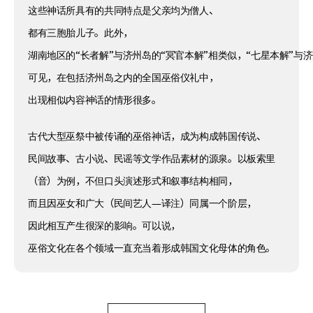
这些神话所具有的共同特点是父亲均为僧人、
都有三胞胎儿子。此外，
湖南地区的“长者解”与济州岛的“冥官本解”相类似，“七星本解”与
可见，在包括济州岛之内的全国巫俗仪礼中，
出现相似内容神话的情形很多。
古代大型巫祭中被传诵的巫俗神话，成为构成韩国传说、
民间故事、古小说、民谣等文学作品素材的源泉。以板索里
（音）为例，不但口头演述形式和叙事结构相同，
而且因巫女和广大（民间艺人—译注）同属一个阶层，
因此相互产生很深的影响。可以说，
巫俗文化在各个领域一直充当着形成韩国文化母体的角色。