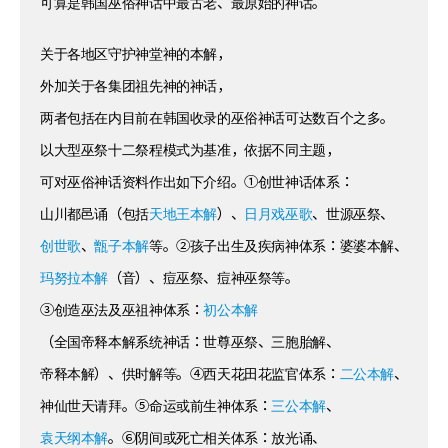
可算是韩国巫俗神话中最古老、最原始的神话。
关于各地区守护神堂神的本解，
外加关于各集团祖先神的神话，
两者包括在内目前在韩国收录的巫俗神话可达数百个之多。
以大型巫祭十二祭程模式为基准，依据不同主题，
可对巫俗神话资料作出如下介绍。①创世神话体系：
山川都邑诵（包括
天地王本解
）、
日月戏巫歌
、世源巫祭、
创世歌
、
甑子本解
等。②孩子出生及疾病神体系：婆婆本解、
玛努拉本解
（音）、痘巫祭、痘神巫祭等。
③创造巫法及巫祖神体系：
初公本解
（全国帝释本解系统神话：世尊巫祭、三胞胎解、
帝释本解）、供时解等。④西天花田花监官体系：
二公本解
、
神仙世天请拜。⑤命运或前生神体系：
三公本解
、
袁天纲本解
。⑥阴间或死亡相关体系：放光诵、