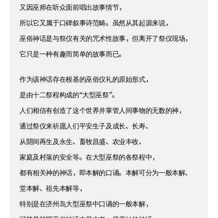
又因巫师在听众面前唱出故事情节，
所以它又属于口碑叙事诗范畴。虽然从其起源来说，
巫俗神话是与祭仪有关的咒术性故事，但离开了祭仪现场，
它只是一种有趣而简单的故事而已。
作为该神话存在根基的巫俗仪礼的原始形式，
是由十二祭程构成的“大型巫祭”。
人们相信有创造了这个世界并掌管人间事物的无数的神，
通过祭仪来祈愿人们平安生子及成长、长寿、
从阴间再生及永生、畜牧昌盛、农业丰收、
家庭及村落的安全等。在大型巫祭的各祭程中，
都有相关神的神话，即本解的口诵。本解可分为一般本解、
堂本解、祖先本解等，
特别是在济州岛大型巫祭中口诵的一般本解，