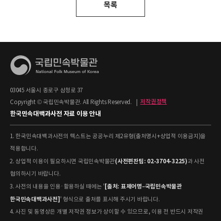
목록
03045 서울시 종로구 삼청로 37
Copyright © 국립민속박물관. All Rights Reserved.
|
저작권정책
한국민속대백과사전 자료 이용 안내
1. 한국민속대백과사전의 텍스트는 공공누리 제2유형(출처명시+상업적 이용금지)을
적용합니다.
(사전편찬팀: 02-3704-3225)
2. 상업적 이용이 필요하시면 국립민속박물관
과 사전
협의하시기 바랍니다.
[출처: 표제어명–국립민속박물관
3. 사전의 내용을 인용·활용하실 때에는 '
한국민속대백과사전]
' 형식으로 출처를 표시해 주시기 바랍니다.
4. 사진 및 동영상은 개별 저작권 정보가 상이할 수 있으므로, 이용 전 반드시 저작권