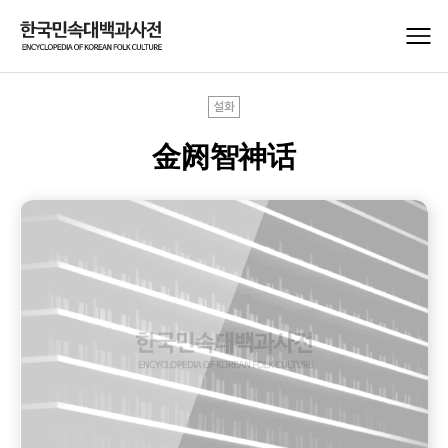
설화
金阏智神话