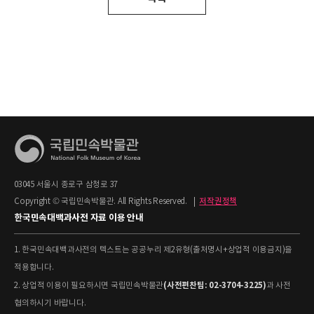
03045 서울시 종로구 삼청로 37
Copyright © 국립민속박물관. All Rights Reserved.
|
저작권정책
한국민속대백과사전 자료 이용 안내
1. 한국민속대백과사전의 텍스트는 공공누리 제2유형(출처명시+상업적 이용금지)을
적용합니다.
(사전편찬팀: 02-3704-3225)
2. 상업적 이용이 필요하시면 국립민속박물관
과 사전
협의하시기 바랍니다.