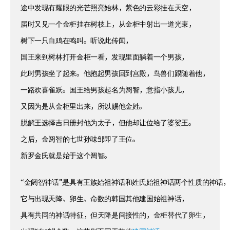
途中发现有耀眼的光芒照亮始林，紫色的云彩挂在天空，
届时又见一个金柜挂在树枝上，从金柜中射出一道光束，
树下一只白鸡在鸣叫。听说此传闻，
国王来到树林打开金柜一看，发现里面躺着一个男孩，
此时男孩坐了起来。他抱起男孩回到宫殿，鸟兽们跟随着他，
一路欢喜雀跃。国王给男孩起名为阏智，意指小孩儿，
又因为是从金柜里出来，所以赐他金姓。
脱解王选择吉日册封他为太子，但他却让位给了婆娑王。
之后，金阏智的七世孙味邹即了王位。
新罗金氏就是始于这个阏智。
“金阏智神话”是具有王族始祖神话和姓氏始祖神话两个性质的神话
它与出现天降、卵生、命数的韩国其他建国始祖神话，
具有共同的神话特征，但天降是间接性的，金柜替代了卵生，