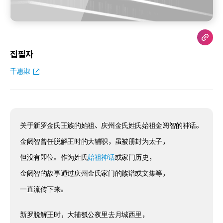
집필자
千惠淑
关于新罗金氏王族的始祖、庆州金氏姓氏始祖金阏智的神话。
金阏智曾任脱解王时的大辅职，虽被册封为太子，
但没有即位。作为姓氏
始祖神话
或家门历史，
金阏智的故事通过庆州金氏家门的族谱或文集等，
一直流传下来。
新罗脱解王时，大辅瓠公夜里去月城西里，