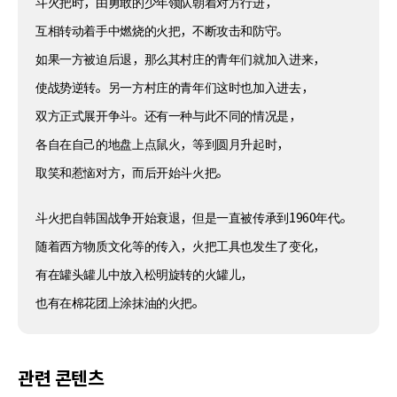
斗火把时，由勇敢的少年领队朝着对方行进，
互相转动着手中燃烧的火把，不断攻击和防守。
如果一方被迫后退，那么其村庄的青年们就加入进来，
使战势逆转。另一方村庄的青年们这时也加入进去，
双方正式展开争斗。还有一种与此不同的情况是，
各自在自己的地盘上点鼠火，等到圆月升起时，
取笑和惹恼对方，而后开始斗火把。
斗火把自韩国战争开始衰退，但是一直被传承到1960年代。
随着西方物质文化等的传入，火把工具也发生了变化，
有在罐头罐儿中放入松明旋转的火罐儿，
也有在棉花团上涂抹油的火把。
관련 콘텐츠