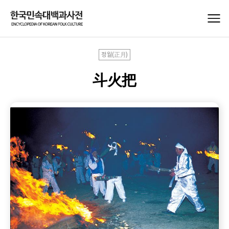
정월(正月)
斗火把