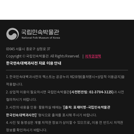
03045 서울시 종로구 삼청로 37
Copyright © 국립민속박물관. All Rights Reserved.
|
저작권정책
한국민속대백과사전 자료 이용 안내
1. 한국민속대백과사전의 텍스트는 공공누리 제2유형(출처명시+상업적 이용금지)을
적용합니다.
(사전편찬팀: 02-3704-3225)
2. 상업적 이용이 필요하시면 국립민속박물관
과 사전
협의하시기 바랍니다.
[출처: 표제어명–국립민속박물관
3. 사전의 내용을 인용·활용하실 때에는 '
한국민속대백과사전]
' 형식으로 출처를 표시해 주시기 바랍니다.
4. 사진 및 동영상은 개별 저작권 정보가 상이할 수 있으므로, 이용 전 반드시 저작권
정보를 확인하시기 바랍니다.