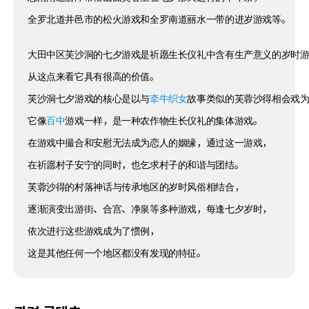
全罗北道井邑市的松火游戏和全罗南道丽水一带的进岁游戏等。
大田中区芙沙洞的七夕游戏是祈愿生长仪礼中含有生产意义的岁时
从这点来看它具有很高的价值。
芙沙洞七夕游戏的核心是以与
牵牛织女
故事类似的芙蓉沙得相会戏
它像
百中
游戏一样，是一种农作物生长仪礼的集体游戏。
在游戏中撮合和安慰无法成为恋人的姻缘，通过这一游戏，
在祈愿村子安宁的同时，也乞求村子的和谐与团结。
芙蓉沙得的村落神话与传承地区的岁时风俗相结合，
逐渐演变出游街、合宫、净泉等多种游戏，每逢七夕岁时，
依次进行这些游戏成为了惯例，
这是其他任何一个地区都没有发现的特征。