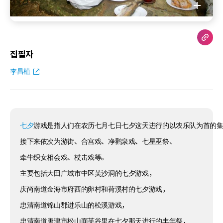
집필자
李昌植
七夕
游戏是指人们在农历七月七日七夕这天进行的以农乐队为首的
接下来依次为游街、合宫戏、净鹳泉戏、七星巫祭、
牵牛织女相会戏、杖击戏等。
主要包括大田广域市中区芙沙洞的七夕游戏，
庆尚南道金海市府西的卵村和荷溪村的七夕游戏，
忠清南道锦山郡进乐山的松溪游戏，
忠清南道唐津市松山面芙谷里在七夕那天进行的丰年祭，