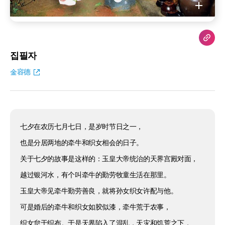
집필자
金容德
七夕在农历七月七日，是岁时节日之一，
也是分居两地的牵牛和织女相会的日子。
关于七夕的故事是这样的：玉皇大帝统治的天界宫殿对面，
越过银河水，有个叫牵牛的勤劳牧童生活在那里。
玉皇大帝见牵牛勤劳善良，就将孙女织女许配与他。
可是婚后的牵牛和织女如胶似漆，牵牛荒于农事，
织女怠于织布。于是天界陷入了混乱，天灾和饥荒之下，