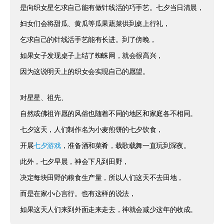
是向织女星乞求自己能有做针线活的巧手艺。七夕当日清晨，
妇女们会将甜瓜、黄瓜等瓜果蔬菜供到桌上行礼，
乞求自己的针线活手艺能有长进。到了傍晚，
如果女子发现桌子上结了蜘蛛网，就会很高兴，
因为这说明天上的织女会实现自己的愿望。
对星星、祖先、
自然或佛祖许愿的风俗也随着不同的地区和家庭各不相同。
七夕这天，人们制作名为小麦煎饼的七夕饮食，
开展
，准备酒和菜肴，载歌载舞一直玩到深夜。
七夕游戏
此外，七夕早晨，神会下凡到田野，
决定每块田野的粮食生产量，所以人们这天不去田地，
而是在家小心言行。也有这样的说法，
如果这天人们来到外面走来走去，神就会减少这年的收成。