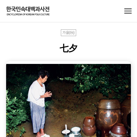
가을(秋)
七夕