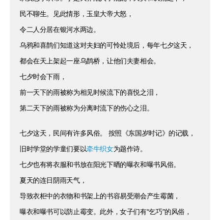
民不聊生。见此情形，玉皇大帝大怒，
令二人分居在银河水两边。
乌鸦和喜鹊们知道这对夫妇的可怜处境后，每年七夕这天，
都会在天上架起一座乌鹊桥，让他们夫妻相会。
七夕时会下雨，
前一天下的雨被称为相见时候流下的喜悦之泪，
第二天下的雨被称为分离时流下的伤心之泪。
七夕这天，民间有许多风俗。 按照《东国岁时记》的记载，
旧时学堂的学童们要以
为题作诗。
牵牛织女
七夕也有将衣服和书放在阳光下晒的曝衣和曝书风俗。
夏天的连日阴雨天气，
导致衣柜中的衣物和书架上的书容易受潮会产生霉菌，
曝衣和曝书可以防止霉变。此外，女子们有“乞巧”的风俗，