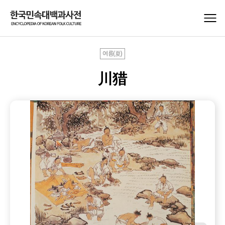
여름(夏)
川猎