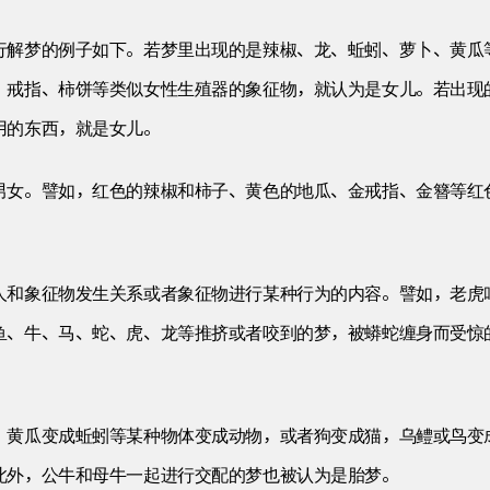
行解梦的例子如下。若梦里出现的是辣椒、龙、蚯蚓、萝卜、黄瓜
、戒指、柿饼等类似女性生殖器的象征物，就认为是女儿。若出现
用的东西，就是女儿。
男女。譬如，红色的辣椒和柿子、黄色的地瓜、金戒指、金簪等红
人和象征物发生关系或者象征物进行某种行为的内容。譬如，老虎
鱼、牛、马、蛇、虎、龙等推挤或者咬到的梦，被蟒蛇缠身而受惊
，黄瓜变成蚯蚓等某种物体变成动物，或者狗变成猫，乌鳢或鸟变
此外，公牛和母牛一起进行交配的梦也被认为是胎梦。