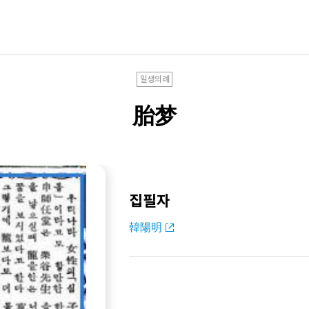
일생의례
胎梦
집필자
韓陽明