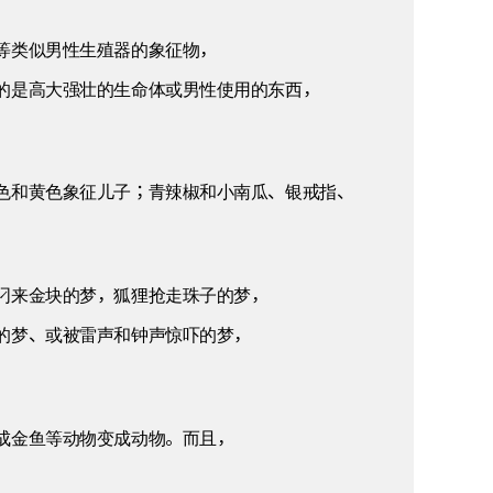
等类似男性生殖器的象征物，
的是高大强壮的生命体或男性使用的东西，
色和黄色象征儿子；青辣椒和小南瓜、银戒指、
叼来金块的梦，狐狸抢走珠子的梦，
的梦、或被雷声和钟声惊吓的梦，
成金鱼等动物变成动物。而且，