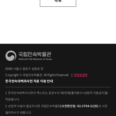
목록
03045 서울시 종로구 삼청로 37
Copyright © 국립민속박물관. All Rights Reserved.
|
저작권정책
한국민속대백과사전 자료 이용 안내
1. 한국민속대백과사전의 텍스트는 공공누리 제2유형(출처명시+상업적 이용금지)을
적용합니다.
(사전편찬팀: 02-3704-3225)
2. 상업적 이용이 필요하시면 국립민속박물관
과 사전
협의하시기 바랍니다.