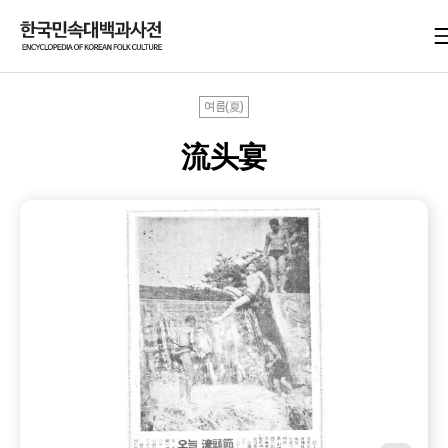
여름(夏)
流头宴