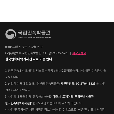
03045 서울시 종로구 삼청로 37
Copyright © 국립민속박물관. All Rights Reserved.
|
저작권정책
한국민속대백과사전 자료 이용 안내
1. 한국민속대백과사전의 텍스트는 공공누리 제2유형(출처명시+상업적 이용금지)을
적용합니다.
(사전편찬팀: 02-3704-3225)
2. 상업적 이용이 필요하시면 국립민속박물관
과 사전
협의하시기 바랍니다.
[출처: 표제어명–국립민속박물관
3. 사전의 내용을 인용·활용하실 때에는 '
한국민속대백과사전]
' 형식으로 출처를 표시해 주시기 바랍니다.
4. 사진 및 동영상은 개별 저작권 정보가 상이할 수 있으므로, 이용 전 반드시 저작권