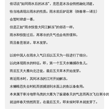
俗话说“如同雨水后的冰冻”，意思是冰冻会悄然融化消逝，
恰当地表现出雨水的性质。雨水前后妒花寒（倒春寒—译注）
会暂时肆虐一番，
但是正如“雨水惊蛰大同江解冻”的俗语一样，
雨水和惊蛰过后，再寒冷的天气也会有所缓和，
而且春意渐浓，草木发芽。
以前中国人在雨水入气日后以五天为一段进行了细分，
以此体现雨水的特征。即，第一个五天水獭捕存鱼儿，
而后五天大雁向北迁徙，最后五天草木开始发芽。
将近雨水时，其间冰冻的江河开始解冻，
水獭唯恐失去时机而抓捕游到水面上的鱼以备食用。
本来属于寒冷地带鸟类的大雁为了躲避春天的气息而再次飞往寒冷
就这样春天悄然而至，在最后五天，即末候时草木就发芽了。