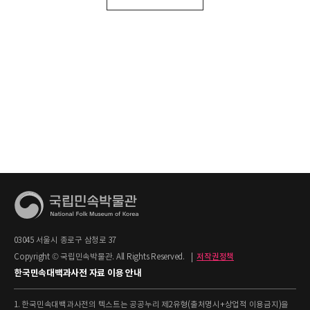
03045 서울시 종로구 삼청로 37
Copyright © 국립민속박물관. All Rights Reserved.
|
저작권정책
한국민속대백과사전 자료 이용 안내
1. 한국민속대백과사전의 텍스트는 공공누리 제2유형(출처명시+상업적 이용금지)을