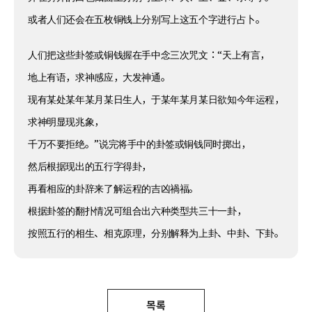
或者人们还会在五枚铜钱上分别写上这五个字进行占卜。
人们把这些卦签或铜钱握在手中念三次咒文：“天上有言，
地上有语，求神感应，大发神通。
现有某处某年某月某日生人，于某年某月某日欲知今年运程，
求神明显现兆象，
千万不要拒绝。”说完将手中的卦签或铜钱同时掷出，
然后根据现出的五行字得卦，
再看相应的卦辞来了解运程的吉凶禍福。
根据卦签的翻扑情况可组合出六种类型共三十一卦，
按照五行的相生、相克原理，分别解释为上卦、中卦、下卦。
목록