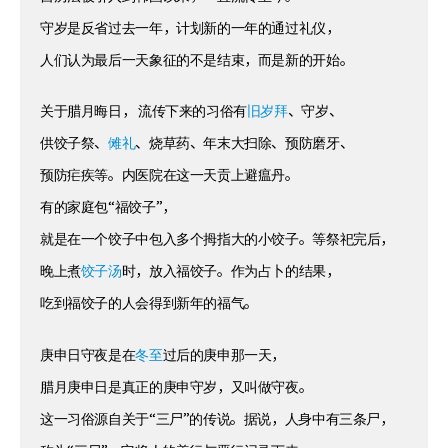
守岁是反省过去一年，计划新的一年的通过礼仪，
人们认为最后一天象征的不是结束，而是新的开始。
关于腊月晦日， 流传下来的习俗有
旧岁拜
、守岁、
供饺子祭、
傩礼
、烧草药、年末大扫除、预防磨牙、
预防疟疾等。内医院在这一天贡上避瘟丹。
有的家庭包“福饺子”，
就是在一个饺子中包入多个拇指大的小饺子。等祭祀完后，
晚上煮
饺子汤
时，放入福饺子。作为占卜的结果，
吃到福饺子的人会得到新年的福气。
庚申日守夜是在
冬至
过后的庚申那一天，
腊月庚申日是真正的庚申守岁，又叫做守夜。
这一习俗源自关于“三尸”的传说。据说，人身中有三条尸，