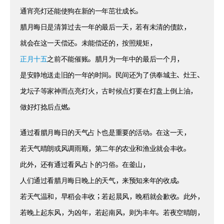
通宵亮灯还能使狗在新的一年茁壮成长。
腊月晦日是清算过去一年的最后一天，若有未清的债款，
就会在这一天偿还。未能偿还的，按照规矩，
正月十五
之前不能催账。腊月为一年中的最后一个月，
是安静地送走旧的一年的时间。民间还为了供奉城主、灶王、
龙坛子等家神而点亮灯火，古时候点灯要在灯盘上倒上油，
做好灯捻后点燃。
通过看腊月晦日的天气占卜也是重要的活动。在这一天，
若天气晴朗或风调雨顺，第二年的农业和渔业就会丰收。
此外，还有通过看风占卜的习俗。在釜山，
人们通过看腊月晦日晚上的天气，来预知来年的收成。
若天气温和，早稻会丰收；若起晨风，晚稻就会歉收。此外，
若晚上起东风，为凶年，若起南风，则为丰年。若夜空晴朗，