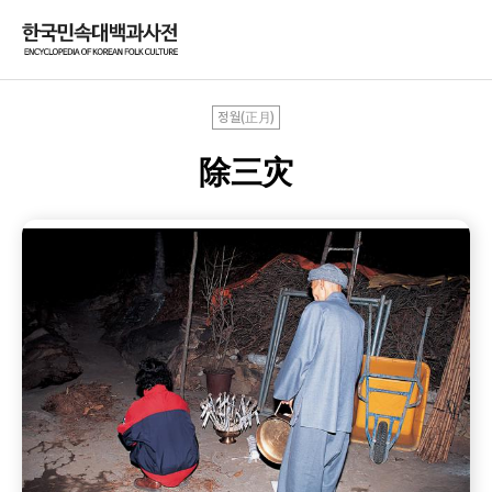
정월(正月)
除三灾