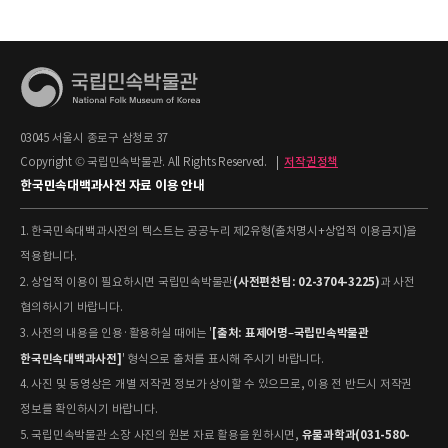
03045 서울시 종로구 삼청로 37
Copyright © 국립민속박물관. All Rights Reserved.
|
저작권정책
한국민속대백과사전 자료 이용 안내
1. 한국민속대백과사전의 텍스트는 공공누리 제2유형(출처명시+상업적 이용금지)을
적용합니다.
(사전편찬팀: 02-3704-3225)
2. 상업적 이용이 필요하시면 국립민속박물관
과 사전
협의하시기 바랍니다.
[출처: 표제어명–국립민속박물관
3. 사전의 내용을 인용·활용하실 때에는 '
한국민속대백과사전]
' 형식으로 출처를 표시해 주시기 바랍니다.
4. 사진 및 동영상은 개별 저작권 정보가 상이할 수 있으므로, 이용 전 반드시 저작권
정보를 확인하시기 바랍니다.
유물과학과(031-580-
5. 국립민속박물관 소장 사진의 원본 자료 활용을 원하시면,