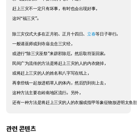
赶上三灾不一定只有坏事，有时也会出现好事，
这叫“福三灾”。
除三灾仪式大多在正月初、正月十四日、
立春
等日子举行。
一般请巫师或到寺庙去念三灾经，
或进行“除三灾巫祭”来辟邪除厄，然后取符箓回家。
民间广为流传的方法是将赶上三灾的人的内衣烧掉，
或将赶上三灾的人的姓名和八字写在纸上，
再拿些钱一起放进稻草人的体内，然后扔到街上去，
这种方法主要在岭南地区流行。另外，
还有一种方法是将赶上三灾的人的衣服或指甲等象征物放进明太鱼
관련 콘텐츠