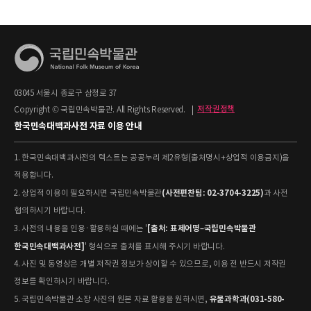
03045 서울시 종로구 삼청로 37
Copyright © 국립민속박물관. All Rights Reserved.
|
저작권정책
한국민속대백과사전 자료 이용 안내
1. 한국민속대백과사전의 텍스트는 공공누리 제2유형(출처명시+상업적 이용금지)을
적용합니다.
(사전편찬팀: 02-3704-3225)
2. 상업적 이용이 필요하시면 국립민속박물관
과 사전
협의하시기 바랍니다.
[출처: 표제어명–국립민속박물관
3. 사전의 내용을 인용·활용하실 때에는 '
한국민속대백과사전]
' 형식으로 출처를 표시해 주시기 바랍니다.
4. 사진 및 동영상은 개별 저작권 정보가 상이할 수 있으므로, 이용 전 반드시 저작권
정보를 확인하시기 바랍니다.
유물과학과(031-580-
5. 국립민속박물관 소장 사진의 원본 자료 활용을 원하시면,