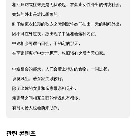
相互拜访或往来更是无从谈起。在禁止女性外出的传统社会，
媳妇的外出是难以想象的，
到了结束农忙期的秋夕之际则默许她们抽出一天的时间外出。
因不可在外过夜，故出现了中途相会这种习俗。
中途相会可谓当日会，于约定的那天，
在两家距离折中之地见面、叙旧谈心之后当天归家。
中途相会的那天，人们会带上特别的食物，一同进餐，
谈笑风生。若亲家关系较好，
除了出嫁的女儿和亲家母亲相见外，
亲家母之间相互见面的情况也有很多，
有时同龄人也会前来助兴。
관련 콘텐츠