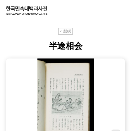
가을(秋)
半途相会