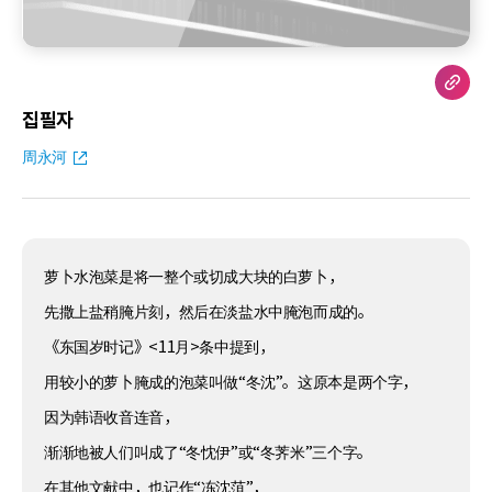
집필자
周永河
萝卜水泡菜是将一整个或切成大块的白萝卜，
先撒上盐稍腌片刻，然后在淡盐水中腌泡而成的。
《东国岁时记》<11月>条中提到，
用较小的萝卜腌成的泡菜叫做“冬沈”。这原本是两个字，
因为韩语收音连音，
渐渐地被人们叫成了“冬忱伊”或“冬荠米”三个字。
在其他文献中，也记作“冻沈菹”，