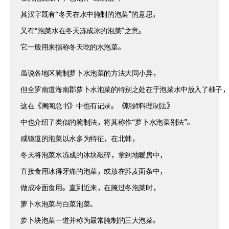
其汉字既有“冬天在水中腌制的泡菜”的意思，
又有“泡菜水在冬天冻成冰的泡菜”之意。
它一般用来指称冬天吃的水泡菜。
虽说各地区腌制萝卜水泡菜的方法大同小异，
但全罗南道海南郡萝卜水泡菜的特别之处在于泡菜水中放入了柚子
这在《闺阁总书》中也有记录。《朝鲜料理制法》
中也介绍了类似的腌制法，将其称作“萝卜水泡菜别法”。
咸镜道的泡菜以水多为特征，在北韩，
冬天将泡菜水冻成的冰块敲碎，拿到地暖房中，
直接食用冰得牙痛的泡菜，或放在荞麦面条中，
做成冷面食用。直到近来，在腌过冬泡菜时，
萝卜水泡菜与白菜泡菜、
萝卜块泡菜一道并称为最常腌制的三大泡菜。