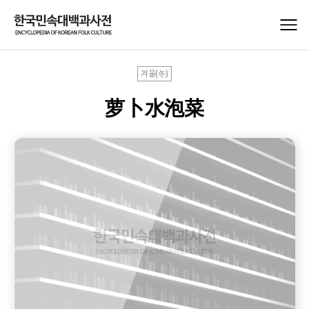
겨울(冬)
萝卜水泡菜