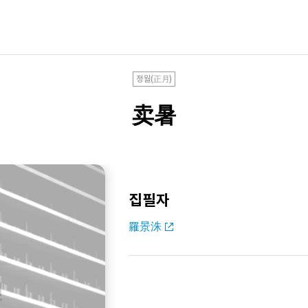
정월(正月)
卖暑
집필자
羅景洙