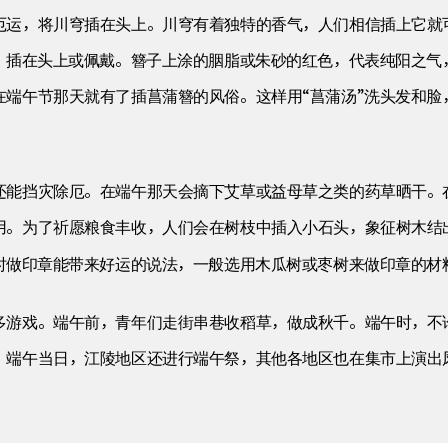
厄运，将川穹插在头上。川穹有着独特的香气，人们相信插上它就
样，插在头上或佩戴。簪子上涂的胭脂或朱砂的红色，代表纯阳之气
在端午节那天就有了插菖蒲簪的风俗。这样用“菖蒲汤”洗头发和脸
还能挡灾除厄。在端午那天会摘下艾草或益母草之类的药草晒干。
用。为了祈愿粮食丰收，人们会在树枝中插入小石头，象征树木结
时做印章能带来好运的说法，一般选用木瓜树或枣树来做印章的材
多游戏。端午前，青年们走街串巷收稻草，做成秋千。端午时，不
。端午当日，江陵地区还进行端午祭，其他各地区也在集市上演出