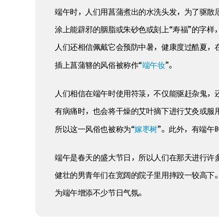
端午时，人们用菖蒲煮出的水洗头发，为了驱散
涂上能辟邪的胭脂或朱砂色或刻上“寿福”的字
人们还相信佩戴它会预防中暑，健康度过酷夏，
端午妆
插上菖蒲簪的风俗被称作“
”。
人们相信在端午时使用符箓，不仅能驱赶杂鬼，
有病痛时，也会将干燥的艾叶摘下进行艾灸或服
嫁枣树
所以这一风俗也被称为“
”。此外，有端午
端午是春天的盛大节日，所以人们在那天进行许
健壮的男青年们在宽阔的院子里用摔跤一较高下
为端午增添不少节日气氛。