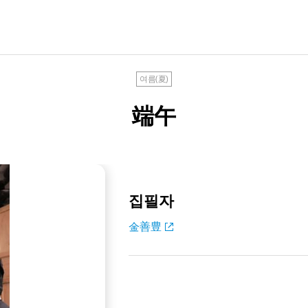
여름(夏)
端午
집필자
金善豊