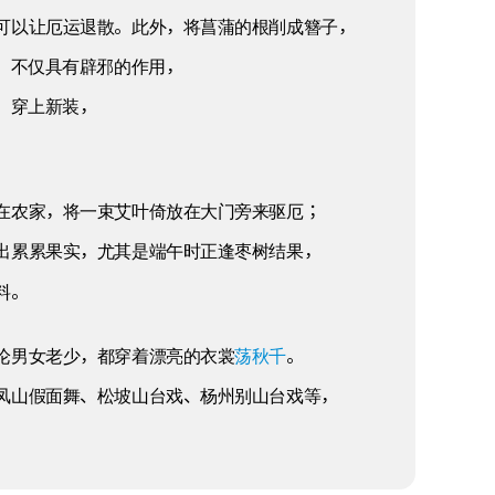
可以让厄运退散。此外，将菖蒲的根削成簪子，
，不仅具有辟邪的作用，
，穿上新装，
在农家，将一束艾叶倚放在大门旁来驱厄；
出累累果实，尤其是端午时正逢枣树结果，
料。
荡秋千
论男女老少，都穿着漂亮的衣裳
。
凤山假面舞、松坡山台戏、杨州别山台戏等，