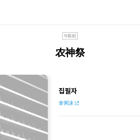
여름(夏)
农神祭
집필자
李弼泳