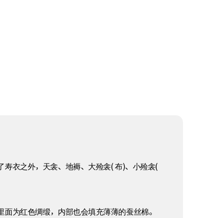
衣之外，天衾、地褥、大殓衾( 布)、小殓衾(
里面为红色绸缎，内部也会填充薄薄的蚕丝棉。