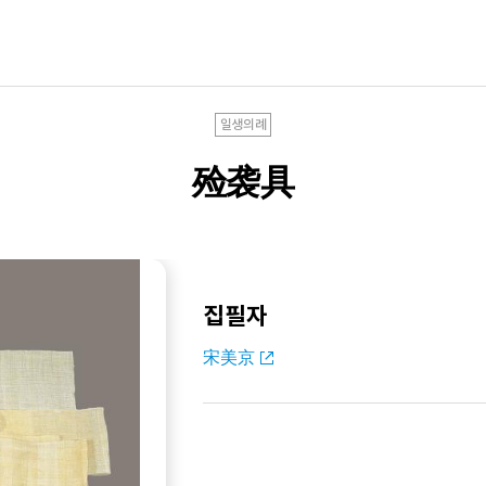
일생의례
殓袭具
집필자
宋美京