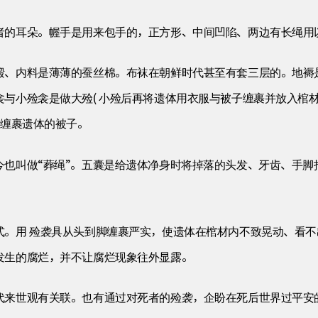
者的耳朵。幄手是用来包手的，正方形、中间凹陷、两边有长绳用
缎、内料是薄薄的蚕丝棉。布袜在朝鲜时代甚至有套三层的。地褥
与小殓衾是做大殓( 小殓后再将遗体用衣服与被子缠裹并放入棺材的
来缠裹遗体的被子。
今也叫做“葬绳”。五囊是给遗体净身时将掉落的头发、牙齿、手脚
式。用 殓袭具从头到脚缠裹严实，使遗体在棺材内不致晃动、看
发生的腐烂，并不让腐烂现象往外显露。
代来世观有关联。也有通过对死者的殓袭，企盼在死后世界过平安