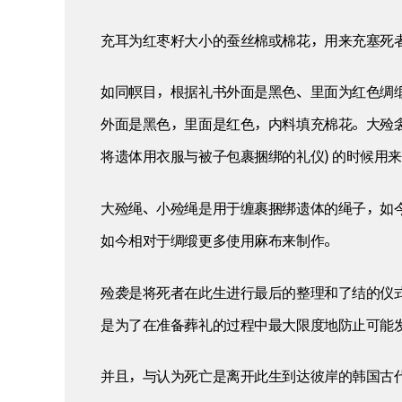
充耳为红枣籽大小的蚕丝棉或棉花，用来充塞死
如同幎目，根据礼书外面是黑色、里面为红色绸
外面是黑色，里面是红色，内料填充棉花。大殓衾
将遗体用衣服与被子包裹捆绑的礼仪) 的时候用
大殓绳、小殓绳是用于缠裹捆绑遗体的绳子，如
如今相对于绸缎更多使用麻布来制作。
殓袭是将死者在此生进行最后的整理和了结的仪
是为了在准备葬礼的过程中最大限度地防止可能
并且，与认为死亡是离开此生到达彼岸的韩国古