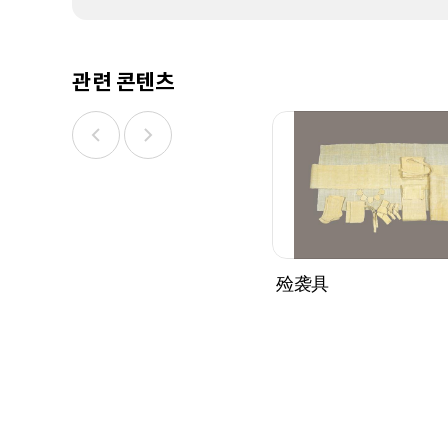
관련 콘텐츠
殓袭具