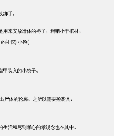
以绑手。
是用来安放遗体的褥子，稍稍小于棺材，
礼仪) 小殓(
指甲装入的小袋子。
不出尸体的轮廓。之所以需要殓袭具，
的生活和尽到孝心的孝观念也在其中。