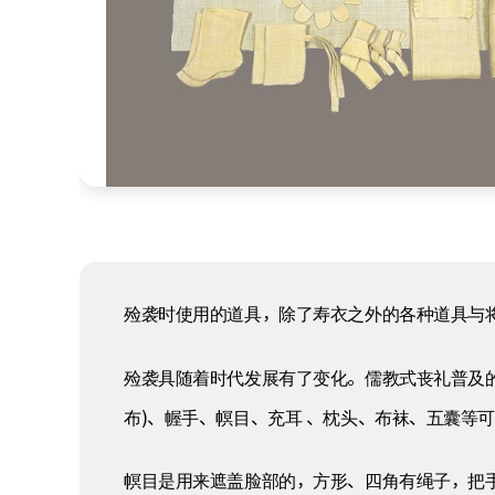
殓袭时使用的道具，除了寿衣之外的各种道具与
殓袭具随着时代发展有了变化。儒教式丧礼普及的
布)、幄手、幎目、充耳 、枕头、布袜、五囊等
幎目是用来遮盖脸部的，方形、四角有绳子，把