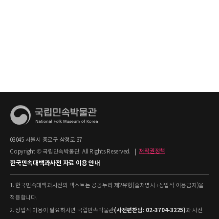
03045 서울시 종로구 삼청로 37
Copyright © 국립민속박물관. All Rights Reserved.
|
저작권정책
한국민속대백과사전 자료 이용 안내
1. 한국민속대백과사전의 텍스트는 공공누리 제2유형(출처명시+상업적 이용금지)을
적용합니다.
(사전편찬팀: 02-3704-3225)
2. 상업적 이용이 필요하시면 국립민속박물관
과 사전