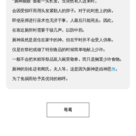
“厕神娘娘”垂着一头长发，当突然有人进来时，
会因受惊吓而用头发紧勒人的脖子。对于此时患上的病，
即使巫师进行巫术也无济于事，人最后只能死去。因此，
在靠近厕所时需要干咳几声，以防中邪。
厕神虽然是居住在家中的神，但在平时并不会受人供奉。
仅是在祭祀或做了特别食品的时候简单地献上少许。
一般不会把米糕等祭品装入碗里敬奉，而只是搁置少许食物。
厕神的别名还有阁氏，夫人等，这是因为厕神是凶神恶
煞
，
为了免祸而给予其优待的称呼。
목록