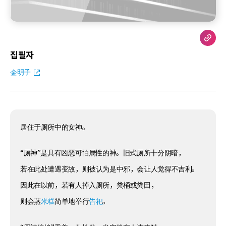
집필자
金明子
居住于厕所中的女神。
“厕神”是具有凶恶可怕属性的神。旧式厕所十分阴暗，
若在此处遭遇变故，则被认为是中邪，会让人觉得不吉利。
因此在以前，若有人掉入厕所，粪桶或粪田，
则会蒸
米糕
简单地举行
告祀
。