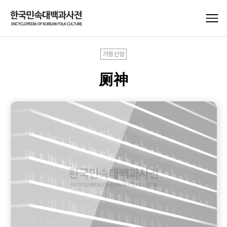
가정신앙
厕神