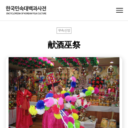
무속신앙
献酒巫祭