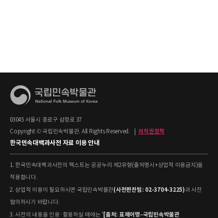
03045 서울시 종로구 삼청로 37
Copyright © 국립민속박물관. All Rights Reserved.
|
저작권정책
한국민속대백과사전 자료 이용 안내
1. 한국민속대백과사전의 텍스트는 공공누리 제2유형(출처명시+상업적 이용금지)을
적용합니다.
(사전편찬팀: 02-3704-3225)
2. 상업적 이용이 필요하시면 국립민속박물관
과 사전
협의하시기 바랍니다.
[출처: 표제어명–국립민속박물관
3. 사전의 내용을 인용·활용하실 때에는 '