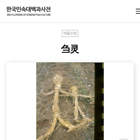
마을신앙
刍灵