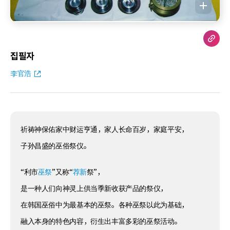
집필자
李官浩
祈祷神保佑家中财运亨通，家人长命百岁，家庭平安，
子孙昌盛的巫俗祭仪。
“利市
巫祭
”又称“
荐新
祭”，
是一种人们向神灵上供当季新收获产品的祭仪，
在韩国巫俗中为最基本的巫祭。各种巫祭以此为基础，
融入本身的特色内容，衍生出丰富多彩的巫祭活动。