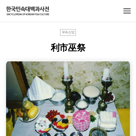
무속신앙
利市巫祭