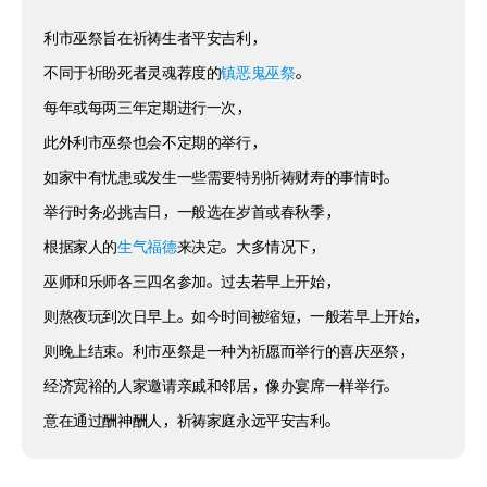
利市巫祭旨在祈祷生者平安吉利，
不同于祈盼死者灵魂荐度的
镇恶鬼巫祭
。
每年或每两三年定期进行一次，
此外利市巫祭也会不定期的举行，
如家中有忧患或发生一些需要特别祈祷财寿的事情时。
举行时务必挑吉日，一般选在岁首或春秋季，
根据家人的
生气福德
来决定。大多情况下，
巫师和乐师各三四名参加。过去若早上开始，
则熬夜玩到次日早上。如今时间被缩短，一般若早上开始，
则晚上结束。利市巫祭是一种为祈愿而举行的喜庆巫祭，
经济宽裕的人家邀请亲戚和邻居，像办宴席一样举行。
意在通过酬神酬人，祈祷家庭永远平安吉利。