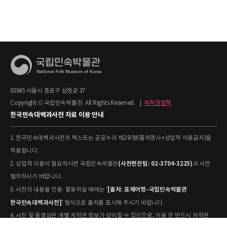
03045 서울시 종로구 삼청로 37
Copyright © 국립민속박물관. All Rights Reserved.
|
저작권정책
한국민속대백과사전 자료 이용 안내
1. 한국민속대백과사전의 텍스트는 공공누리 제2유형(출처명시+상업적 이용금지)을
적용합니다.
(사전편찬팀: 02-3704-3225)
2. 상업적 이용이 필요하시면 국립민속박물관
과 사전
협의하시기 바랍니다.
[출처: 표제어명–국립민속박물관
3. 사전의 내용을 인용·활용하실 때에는 '
한국민속대백과사전]
' 형식으로 출처를 표시해 주시기 바랍니다.
4. 사진 및 동영상은 개별 저작권 정보가 상이할 수 있으므로, 이용 전 반드시 저작권