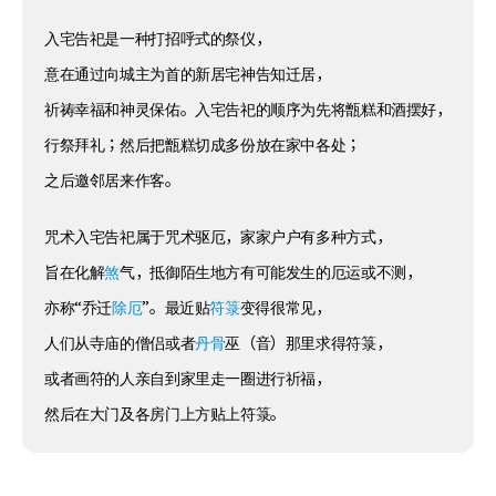
入宅告祀是一种打招呼式的祭仪，
意在通过向城主为首的新居宅神告知迁居，
祈祷幸福和神灵保佑。入宅告祀的顺序为先将甑糕和酒摆好，
行祭拜礼；然后把甑糕切成多份放在家中各处；
之后邀邻居来作客。
咒术入宅告祀属于咒术驱厄，家家户户有多种方式，
旨在化解
煞
气，抵御陌生地方有可能发生的厄运或不测，
亦称“乔迁
除厄
”。最近贴
符箓
变得很常见，
人们从寺庙的僧侣或者
丹骨
巫（音）那里求得符箓，
或者画符的人亲自到家里走一圈进行祈福，
然后在大门及各房门上方贴上符箓。