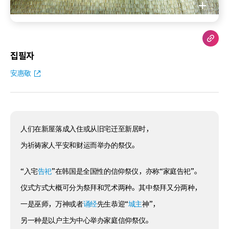
집필자
安惠敬
人们在新屋落成入住或从旧宅迁至新居时，
为祈祷家人平安和财运而举办的祭仪。
“入宅
告祀
”在韩国是全国性的信仰祭仪，亦称“家庭告祀”。
仪式方式大概可分为祭拜和咒术两种。其中祭拜又分两种，
一是巫师，万神或者
诵经
先生恭迎“
城主
神”，
另一种是以户主为中心举办家庭信仰祭仪。