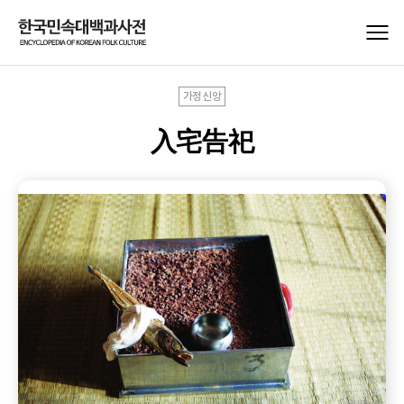
가정신앙
入宅告祀