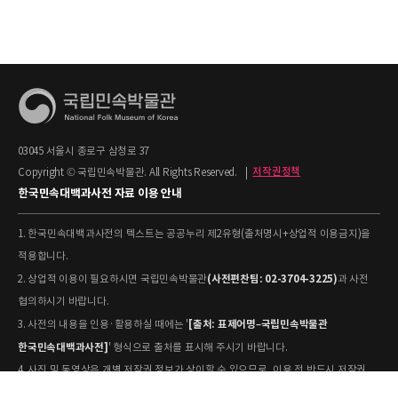
03045 서울시 종로구 삼청로 37
Copyright © 국립민속박물관. All Rights Reserved.
|
저작권정책
한국민속대백과사전 자료 이용 안내
1. 한국민속대백과사전의 텍스트는 공공누리 제2유형(출처명시+상업적 이용금지)을
적용합니다.
(사전편찬팀: 02-3704-3225)
2. 상업적 이용이 필요하시면 국립민속박물관
과 사전
협의하시기 바랍니다.
[출처: 표제어명–국립민속박물관
3. 사전의 내용을 인용·활용하실 때에는 '
한국민속대백과사전]
' 형식으로 출처를 표시해 주시기 바랍니다.
4. 사진 및 동영상은 개별 저작권 정보가 상이할 수 있으므로, 이용 전 반드시 저작권
정보를 확인하시기 바랍니다.