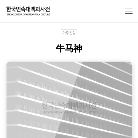
가정신앙
牛马神