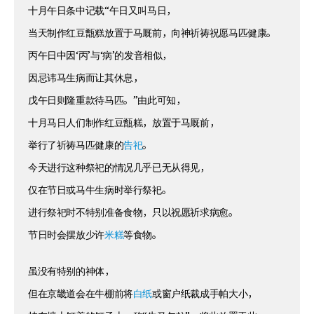
十月午日条中记载“午日又叫马日，
当天制作红豆甑糕放置于马厩前，向神祈祷祝愿马匹健康。
丙午日中因‘丙’与‘病’的发音相似，
因忌讳马生病而让其休息，
戊午日则隆重款待马匹。”由此可知，
十月马日人们制作红豆甑糕，放置于马厩前，
举行了祈祷马匹健康的
告祀
。
今天进行这种祭祀的情况几乎已无从得见，
仅在节日或马牛生病时举行祭祀。
进行祭祀时不特别准备食物，只以祝愿祈求病愈。
节日时会摆放少许
米糕
等食物。
虽没有特别的神体，
但在京畿道会在牛棚前将
白纸
或窗户纸裁成手帕大小，