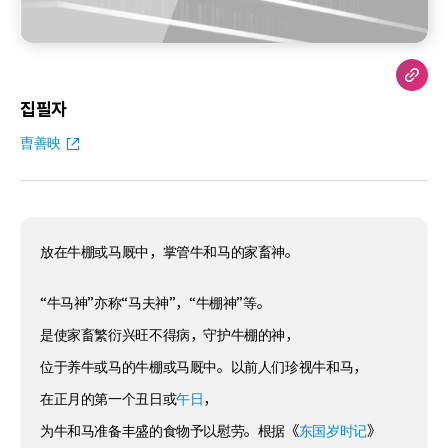
집필자
曺善映
放在牛棚或马厩中，掌管牛和马的家畜神。
“牛马神”亦称“马夫神”，“牛棚神”等。
是使家畜繁衍兴旺不得病，守护牛棚的神，
位于养牛或马的牛棚或马厩中。以前人们珍视牛和马，
在正月的第一个丑日或
午日
，
为牛和马准备丰盛的食物予以慰劳。根据《
东国岁时记
》