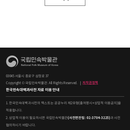
03045 서울시 종로구 삼청로 37
Copyright © 국립민속박물관. All Rights Reserved.
|
저작권정책
한국민속대백과사전 자료 이용 안내
1. 한국민속대백과사전의 텍스트는 공공누리 제2유형(출처명시+상업적 이용금지)을
적용합니다.
(사전편찬팀: 02-3704-3225)
2. 상업적 이용이 필요하시면 국립민속박물관
과 사전
협의하시기 바랍니다.