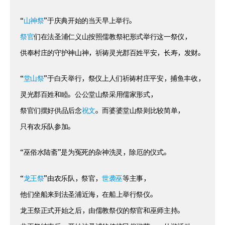
“
山神祭
”于庆典开始的当天早上举行。
祭官
们在法圣浦仁义山按照儒教祭祀形式举行这一祭仪，
供奉村庄的守护神山神，祈祷灵光郡百姓平安，长寿，发财。
“
堂山祭
”于白天举行，祭仪上人们祈祷村庄平安，捕鱼丰收，
灵光郡百姓和睦。公公堂山祭采用儒家形式，
祭官们摆好供品后念
祝文
。而婆婆堂山祭则比较简单，
只有农乐队参加。
“巫俗水陆斋”是为冤死的杂神洗灵，除厄的仪式。
“
龙王祭
”由农乐队，祭官，
世袭巫
等主事，
他们坐船来到法圣浦近海，在船上举行祭仪。
龙王祭正式开始之后，由儒教祭仪的祭官和巫师主持。