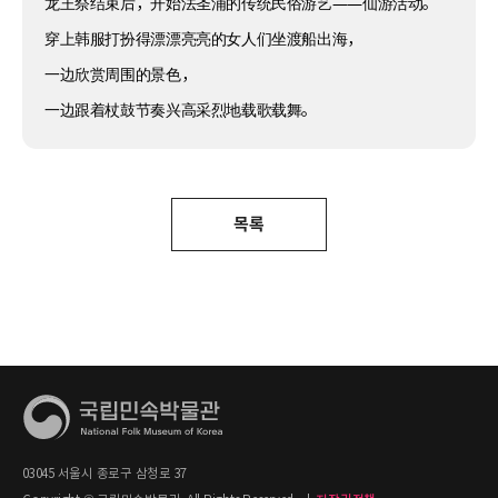
龙王祭结束后，开始法圣浦的传统民俗游艺——仙游活动。
穿上韩服打扮得漂漂亮亮的女人们坐渡船出海，
一边欣赏周围的景色，
一边跟着杖鼓节奏兴高采烈地载歌载舞。
목록
03045 서울시 종로구 삼청로 37