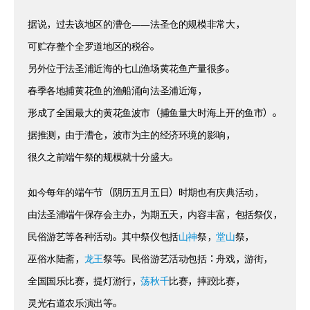
据说，过去该地区的漕仓——法圣仓的规模非常大，
可贮存整个全罗道地区的税谷。
另外位于法圣浦近海的七山渔场黄花鱼产量很多。
春季各地捕黄花鱼的渔船涌向法圣浦近海，
形成了全国最大的黄花鱼波市（捕鱼量大时海上开的鱼市）。
据推测，由于漕仓，波市为主的经济环境的影响，
很久之前端午祭的规模就十分盛大。
如今每年的端午节（阴历五月五日）时期也有庆典活动，
由法圣浦端午保存会主办，为期五天，内容丰富，包括祭仪，
民俗游艺等各种活动。其中祭仪包括
山神
祭，
堂山
祭，
巫俗水陆斋，
龙王
祭等。民俗游艺活动包括：舟戏，游街，
全国国乐比赛，提灯游行，
荡秋千
比赛，摔跤比赛，
灵光右道农乐演出等。