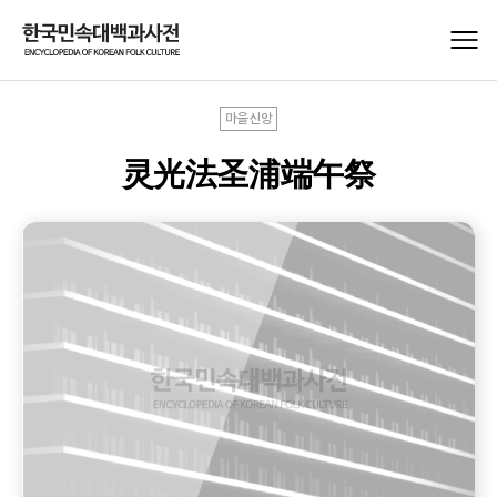
마을신앙
灵光法圣浦端午祭