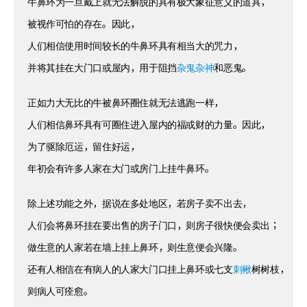
牛鼻环为一旦戴上就无法解脱的具有极大象征意义的道具，
被视作可怕的存在。因此，
人们相信使用时间较长的牛鼻环具有相当大的咒力，
并将其挂在大门口或屋内，用于阻挡
杂鬼杂神
和恶鬼。
正如力大无比的牛被鼻环圈住就无法逃跑一样，
人们相信鼻环具有可圈住进入屋内的福或财的力量。因此，
为了驱除厄运，留住好运，
年初会有许多人家在大门或房门上挂牛鼻环。
除上述功能之外，据说在多处地区，若房子卖不出去，
人们会将鼻环挂在要出售的房子门口，则房子很快便会卖出；
做生意的人家若在墙上挂上鼻环，则生意便会兴隆。
还有人相信在有病人的人家大门口挂上鼻环或七支
刺楸
树树枝，
则病人可痊愈。