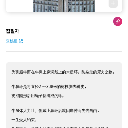
집필자
裵桃植
为驯服牛而在牛鼻上穿洞戴上的木质环，防杂鬼的咒力之物。
牛鼻环是将直径2 ～ 3 厘米的树枝剥去树皮，
拢成圆形后用绳子捆绑成的环。
牛虽体大力壮，但戴上鼻环后就因痛苦而失去自由，
一生受人约束。