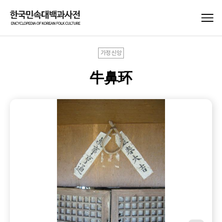
가정신앙
牛鼻环