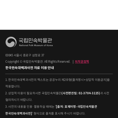
03045 서울시 종로구 삼청로 37
Copyright © 국립민속박물관. All Rights Reserved.
|
저작권정책
한국민속대백과사전 자료 이용 안내
1. 한국민속대백과사전의 텍스트는 공공누리 제2유형(출처명시+상업적 이용금지)을
적용합니다.
(사전편찬팀: 02-3704-3225)
2. 상업적 이용이 필요하시면 국립민속박물관
과 사전
협의하시기 바랍니다.
[출처: 표제어명–국립민속박물관
3. 사전의 내용을 인용·활용하실 때에는 '
한국민속대백과사전]
' 형식으로 출처를 표시해 주시기 바랍니다.