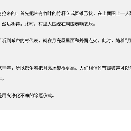
有抢来的。首先把带有竹叶的竹杆立成圆锥形状，在上面围上一人
，然后祈祷。此时，村里人围绕在周围奏响农乐。
”听到喊声的村代表，就在月亮屋里面和外面点火，此时，随着“
来丰年，所以都争着把月亮屋架得更高。人们相信竹节爆破声可以
年。
是用火净化不净的除厄仪式。