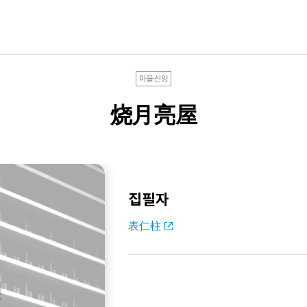
마을신앙
烧月亮屋
집필자
表仁柱