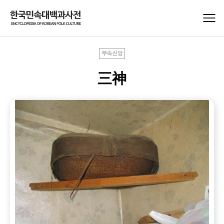
무속신앙
三神