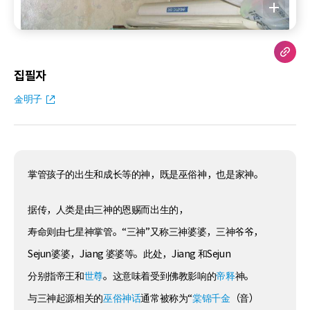
집필자
金明子
掌管孩子的出生和成长等的神，既是巫俗神，也是家神。
据传，人类是由三神的恩赐而出生的，
寿命则由七星神掌管。“三神”又称三神婆婆，三神爷爷，
Sejun婆婆，Jiang 婆婆等。此处，Jiang 和Sejun
分别指帝王和
世尊
。这意味着受到佛教影响的
帝释
神。
与三神起源相关的
巫俗神话
通常被称为“
棠锦千金
（音）