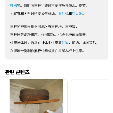
辣椒
等。随时向三神祈祷时主要摆放井华水。春节，
元宵节和冬至时还摆放年糕汤，
五谷饭
和
红豆粥
。
三神的神体根据不同地区有三神坛，三神瓢，
三神环等多种形态。根据情况，也会无神体而供奉。
供奉神体时，通常在神体中供奉新
谷物
，韩纸，线团等后，
在里屋一侧制作搁板供奉或放在里屋衣柜上供奉。
관련 콘텐츠