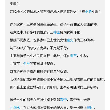
巫歌”，
江陵地区和蔚珍地区等东海岸地区也将其叫做“世尊
巫祭
巫歌”。
作为家神，三神是保佑生命诞生，孩子寿命和家人健康的神，
在家庭中具有多样的性质。三
神主
要为女神形象，
根据不同家庭，也将家中已去世的女性
祖先
作为三神供奉。
与三神相关的祭仪以定期，不定期举行，
主要与孩子出生相关而举行。此外，还在
春节
，中秋，
元宵节，
冬至
等节日举行祭仪，
或在给神体更换新粮时进行简单的祈祷。
若孩子生病或家中遭罹心里不安等情况出现需借助三神的力量时，
则不受上述这些特定日子的影响，主祭者可随时向三神祈祷。
孩子出生的那天在三神供桌上敬献
海带
，海带汤，米饭，
井华水
。在百天或周岁等孩子的纪念日，则一同献上
线团
，