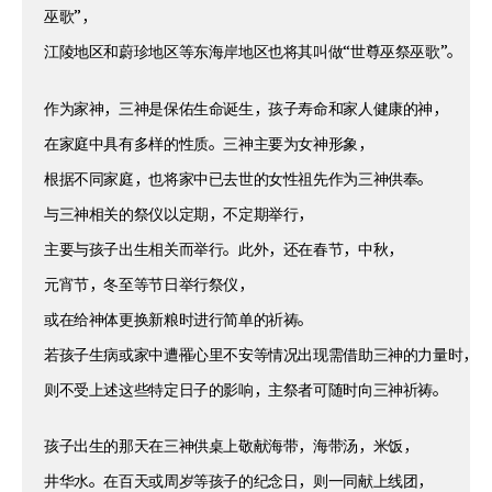
巫歌”，
江陵地区和蔚珍地区等东海岸地区也将其叫做“世尊巫祭巫歌”。
作为家神，三神是保佑生命诞生，孩子寿命和家人健康的神，
在家庭中具有多样的性质。三神主要为女神形象，
根据不同家庭，也将家中已去世的女性祖先作为三神供奉。
与三神相关的祭仪以定期，不定期举行，
主要与孩子出生相关而举行。此外，还在春节，中秋，
元宵节，冬至等节日举行祭仪，
或在给神体更换新粮时进行简单的祈祷。
若孩子生病或家中遭罹心里不安等情况出现需借助三神的力量时，
则不受上述这些特定日子的影响，主祭者可随时向三神祈祷。
孩子出生的那天在三神供桌上敬献海带，海带汤，米饭，
井华水。在百天或周岁等孩子的纪念日，则一同献上线团，