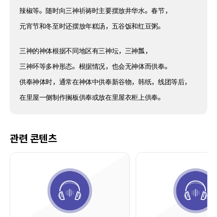
辣椒等。随时向三神祈祷时主要摆放井华水。春节，
元宵节和冬至时还摆放年糕汤，五谷饭和红豆粥。
三神的神体根据不同地区有三神坛，三神瓢，
三神环等多种形态。根据情况，也会无神体而供奉。
供奉神体时，通常在神体中供奉新谷物，韩纸，线团等后，
在里屋一侧制作搁板供奉或放在里屋衣柜上供奉。
관련 콘텐츠