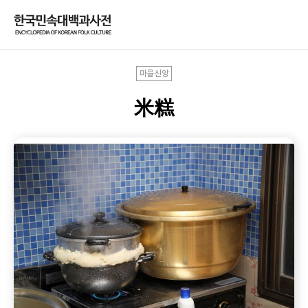
마을신앙
米糕