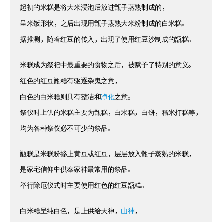
起初的米糕是将大米浸泡后放进甑子蒸熟制成的，
呈米饭形状，之后出现用甑子蒸熟大米粉制成的白米糕。
据推测，随着红豆的传入，出现了使用红豆沙制成的甑糕。
米糕成为祭祀中最重要的食物之后，被赋予了特别的意义。
红色的红豆甑糕有驱逐杂鬼之意，
白色的白米糕则具有整洁和
净化
之意。
祭仪时上供的米糕主要为甑糕，白米糕，白饼，糯米打糕等，
均为各种祭仪必不可少的祭品。
甑糕是米糕粉掺上黄豆或红豆，层层放入甑子蒸熟的米糕，
是家宅信仰中供奉家神最常用的祭品。
举行除厄仪式时主要使用红色的红豆甑糕。
白米糕呈纯白色，是上供给天神，
山神
，