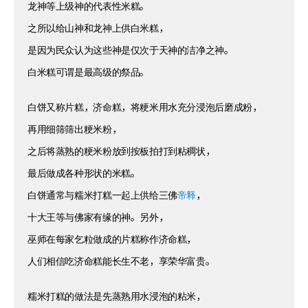
龙神等上级神的代表性米糕。
之所以给山神和龙神上供白米糕，
是因为民众认为这些神是仅次于天神的洁净之神。
白米糕可谓是最高级的祭品。
白饼又称片糕，济命糕，将粳米用水充分浸泡后磨成粉，
再用细筛筛出粳米粉，
之后将蒸熟的粳米粉放到按板拍打到粘稠状，
最后做成各种形状的米糕。
白饼通常与糯米打糕一起上供给三佛
帝释
，
十大王等与佛家有缘的神。另外，
巫师在每家乞粒做成的片糕称作济命糕，
人们相信吃济命糕能长生不老，享荣华富贵。
糯米打糕的做法是先蒸熟用水浸泡的粘米，