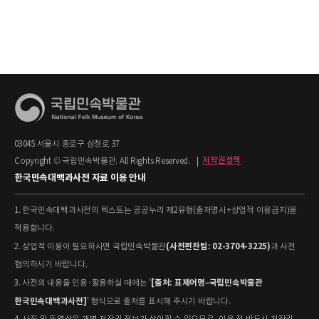
03045 서울시 종로구 삼청로 37
Copyright © 국립민속박물관. All Rights Reserved.
|
저작권정책
한국민속대백과사전 자료 이용 안내
1. 한국민속대백과사전의 텍스트는 공공누리 제2유형(출처명시+상업적 이용금지)을
적용합니다.
(사전편찬팀: 02-3704-3225)
2. 상업적 이용이 필요하시면 국립민속박물관
과 사전
협의하시기 바랍니다.
[출처: 표제어명–국립민속박물관
3. 사전의 내용을 인용·활용하실 때에는 '
한국민속대백과사전]
' 형식으로 출처를 표시해 주시기 바랍니다.
4. 사진 및 동영상은 개별 저작권 정보가 상이할 수 있으므로, 이용 전 반드시 저작권