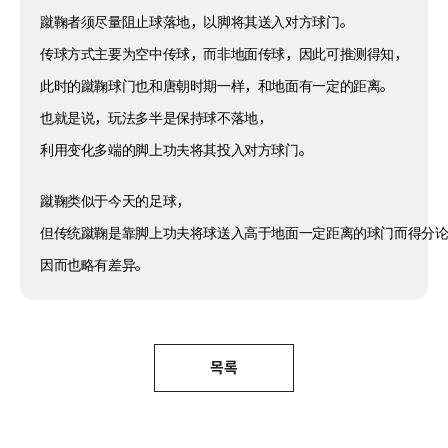
蹴鞠者须尽量阻止球落地，以脚将其送入对方球门。
传球方式主要为空中传球，而非地面传球，因此可推测得知，
此时的蹴鞠球门也和唐朝时期一样，和地面有一定的距离。
也就是说，玩法多半是保持球不落地，
利用变化多端的脚上功夫将其投入对方球门。
蹴鞠类似于今天的足球，
但传统蹴鞠是靠脚上功夫将球送入高于地面一定距离的球门而得分
因而也略有差异。
목록