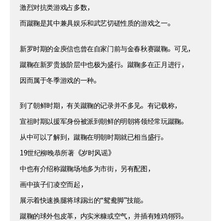
激烈对抗类游戏占多数，
而蹴鞠是其中兼具娱乐和武艺切磋性质的游戏之一。
新罗时期的金庾信也曾在自家门前与金春秋赛蹴鞠。可见，
蹴鞠在新罗贵族阶层中也极为盛行。蹴鞠多在正月进行，
因而属于冬季游戏的一种。
到了朝鲜时期，有关蹴鞠的记录并不多见。有记载称，
宣祖时期以援军身份被派到朝鲜的明朝将领经常玩蹴鞠。
从中可以了解到，蹴鞠在明朝时期就已相当盛行。
19世纪柳晚恭所著《岁时风谣》
中也有介绍称蹴鞠场地多为市街，另有配图，
画中孩子们凌空而起，
展示着快速换腿将球踢出的“鸳鸯脚”技能。
蹴鞠的球外包皮革，内实米糠或空气，并插有雉鸡翎羽。