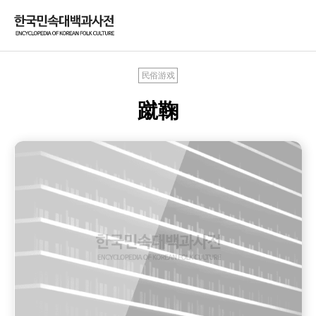
民俗游戏
蹴鞠