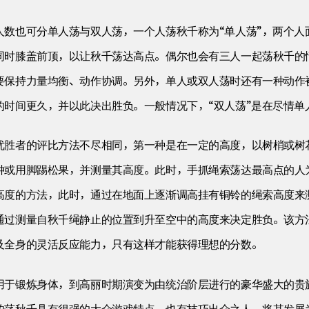
数也可分单人荡与双人荡，一个人荡秋千称为“单人荡”，两个人面
同时膝盖前顶，以让秋千荡达高点。偶尔也会有三人一起荡秋千的
要保持力量均衡、动作协调。另外，单人或双人荡时还有一种动作被
的时间更久，并以此决出胜负。一般情况下，“双人荡”是在尽情单
优胜者的评比方法不尽相同，第一种是在一定的高度，以树梢或树
钟或用脚踢松果，并测量其高度。此时，手抓绳索荡达最高点的人
高度的方法，此时，通过在地面上逐渐调高挂有铜铃的绳索高度来
通过测量自秋千绳静止的位置到升至空中的高度来决定胜负。该方
及全身的灵活反应能力，只有这样才能获得理想的分数。
用于锻炼身体，到高丽时期演变为由统治阶层进行的豪华盛大的贵