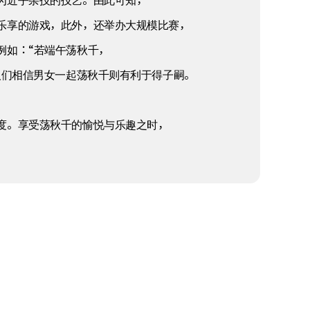
为近乎杂技的技艺。由此可知，
乐享的游戏，此外，还举办大规模比赛，
例如：“若端午荡秋千，
人们相信男女一起荡秋千则有利于得子嗣。
度。享受荡秋千的愉悦与乐趣之时，