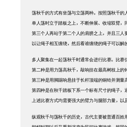
荡秋千的方式有坐荡与立荡两种。按照荡秋千的人
单人荡时立于踏板之上，不断伸展、收缩双臂，
第三个人再站于第二个人的肩膀之上，并且三人
以让绳子相互缠绕，然后看谁缠绕的绳子可以解
多人聚集在一起荡秋千时通常会进行比赛。比赛
第二种是用力荡高秋千，敲响挂在最高树枝上的
第三种是用脚踢响悬挂于长杆顶端的铜铃并测量
第四种是在秋千踏板下系一个标有尺寸的绳子，
上述比赛方式均需要强大的臂力与腿部力量，以
纵观秋千与荡秋千的历史，古代主要被普通百姓