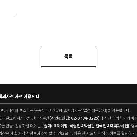
목록
과사전 자료 이용 안내
대백과사전의 텍스트는 공공누리 제2유형(출처명시+상업적 이용금지)을 적용합니다.
이용이 필요하시면 국립민속박물관
(사전편찬팀: 02-3704-3225)
과 사전 협의하시기 바
용을 인용·활용하실 때에는 '
[출처: 표제어명–국립민속박물관 한국민속대백과사전]
' 
 동영상은 개별 저작권 정보가 상이할 수 있으므로, 이용 전 반드시 저작권 정보를 확인하시