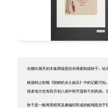
在横向展开的木板两端悬挂长绳索制成秋千，站
根据村山智顺《朝鲜的乡土娱乐》中的记载可知
很多地方也有四月初八或中秋节荡秋千的风俗，
秋千是一般将用稻草及麻编织而成的粗绳悬挂于