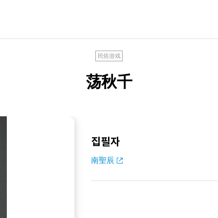
民俗游戏
荡秋千
집필자
南聖辰