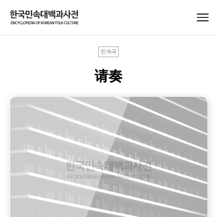
민속극
请奏