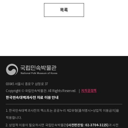
목록
03045 서울시 종로구 삼청로 37
Copyright © 국립민속박물관. All Rights Reserved.
|
저작권정책
한국민속대백과사전 자료 이용 안내
1. 한국민속대백과사전의 텍스트는 공공누리 제2유형(출처명시+상업적 이용금지)을
적용합니다.
(사전편찬팀: 02-3704-3225)
2. 상업적 이용이 필요하시면 국립민속박물관
과 사전